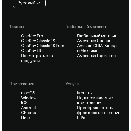
Русский
Товары
Глобальный магазин
OneKey Pro
Глобальный магазин
OneKey Classic 1S
Амазонка Япония
OneKey Classic 1S Pure
Amazon США, Канада
OneKey Lite
и Мексика
Посмотреть все
Амазонка Германия
продукты
Приложение
Услуги
macOS
Менять
Windows
Поддерживаемые
iOS
криптовалюты
Android
Преобразователь
Chrome
фраз восстановления
Linux
EIPs