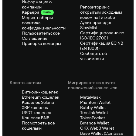
Информация о
компании
Репозитории с
открытым исходным
Карьера
Найм
кодом на Гитхабе
Медиа-наборы
Аудит проведен
политика
SlowMist
конфиденциальности
Сертифицировано по
Пользовательское
ISO/IEC 27001
Соглашение
Сертификация ЕС NB
Проверка команды
(EN 18031)
Сообщить об
уязвимости
Крипто-активы
Мигрировать из других
приложений-кошельков
Биткоин-кошелек
Ethereum кошелек
MetaMask
Кошелек Solana
Phantom Wallet
XRP кошелек
Rabby Wallet
USDT кошелек
Tronlink Wallet
Кошелек BNB
TokenPocket
Посмотреть все
Binance Wallet
кошельки
OKX Web3 Wallet
Base Wallet (Coinbase