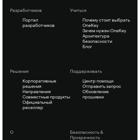
Pазработчиков
Учиться
Портал
Почему стоит выбрать
разработчиков
OneKey
Зачем нужен OneKey
Архитектура
безопасности
Блог
Решения
Поддерживать
Корпоративные
Центр помощи
решения
Отправить запрос
Направления
Обновление
Совместные продукты
прошивки
Официальный
реселлер
О
Безопасность &
Прозрачность