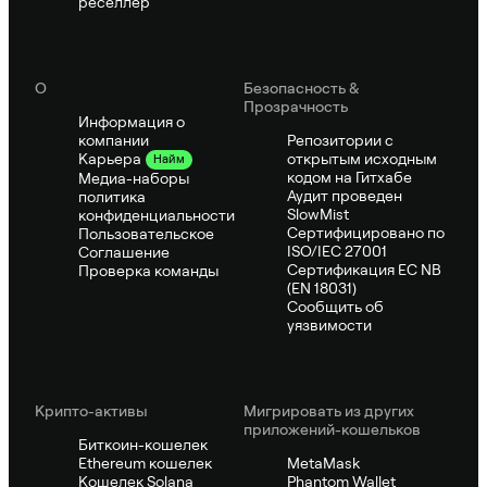
реселлер
О
Безопасность &
Прозрачность
Информация о
компании
Репозитории с
открытым исходным
Карьера
Найм
кодом на Гитхабе
Медиа-наборы
Аудит проведен
политика
SlowMist
конфиденциальности
Сертифицировано по
Пользовательское
ISO/IEC 27001
Соглашение
Сертификация ЕС NB
Проверка команды
(EN 18031)
Сообщить об
уязвимости
Крипто-активы
Мигрировать из других
приложений-кошельков
Биткоин-кошелек
Ethereum кошелек
MetaMask
Кошелек Solana
Phantom Wallet