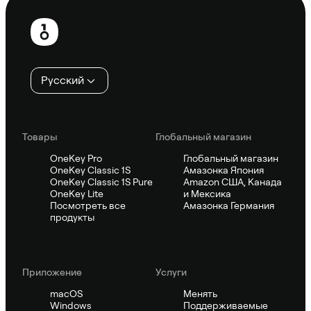
Нижний
колонтитул
Русский
Товары
Глобальный магазин
OneKey Pro
Глобальный магазин
OneKey Classic 1S
Амазонка Япония
OneKey Classic 1S Pure
Amazon США, Канада
OneKey Lite
и Мексика
Посмотреть все
Амазонка Германия
продукты
Приложение
Услуги
macOS
Менять
Windows
Поддерживаемые