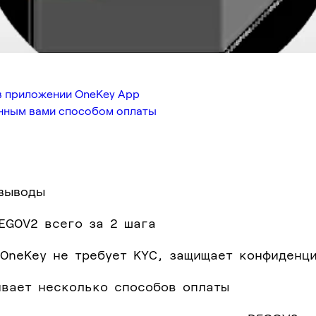
в приложении OneKey App
анным вами способом оплаты
выводы
EGOV2 всего за 2 шага
OneKey не требует KYC, защищает конфиденц
вает несколько способов оплаты