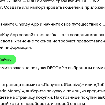
остых шага — и вы сможете сразу купить DEGOV2.
г: Создать или импортировать кошелёк в приложе
ачайте OneKey App и начните своё путешествие с O
eKey App создайте кошелёк — для создания кошель
 своп и хранение токенов не требуют предоставлен
ой информации.
Сейчас
ормите заказ на покупку DEGOV2 с выбранным вами
 странице нажмите «Получить (Receive)» или «Доб
Add Money)», выберите покупку с помощью кредитн
дёте на страницу покупки. На странице покупки вы
орый хотите приобрести, и способ оплаты.