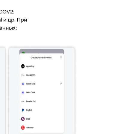
GOV2:
l и др. При
анных;