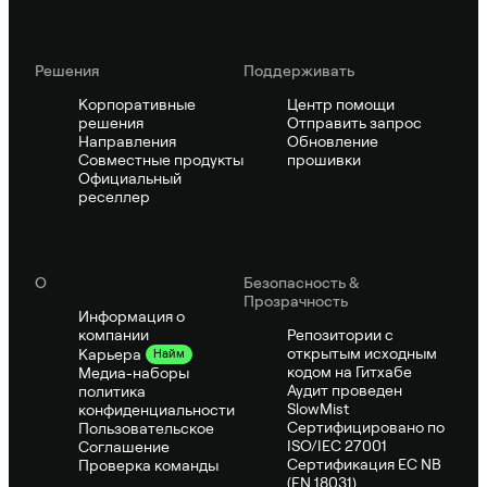
Решения
Поддерживать
Корпоративные
Центр помощи
решения
Отправить запрос
Направления
Обновление
Совместные продукты
прошивки
Официальный
реселлер
О
Безопасность &
Прозрачность
Информация о
компании
Репозитории с
открытым исходным
Карьера
Найм
кодом на Гитхабе
Медиа-наборы
Аудит проведен
политика
SlowMist
конфиденциальности
Сертифицировано по
Пользовательское
ISO/IEC 27001
Соглашение
Сертификация ЕС NB
Проверка команды
(EN 18031)