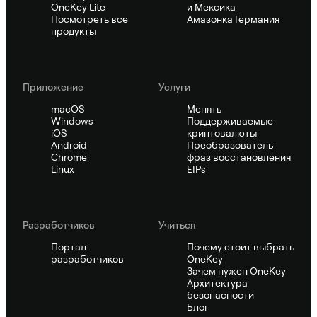
OneKey Lite
и Мексика
Посмотреть все
Амазонка Германия
продукты
Приложение
Услуги
macOS
Менять
Windows
Поддерживаемые
iOS
криптовалюты
Android
Преобразователь
Chrome
фраз восстановления
Linux
EIPs
Pазработчиков
Учиться
Портал
Почему стоит выбрать
разработчиков
OneKey
Зачем нужен OneKey
Архитектура
безопасности
Блог