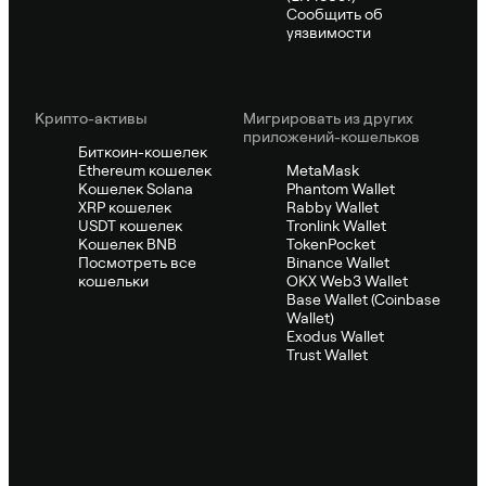
Сообщить об
уязвимости
Крипто-активы
Мигрировать из других
приложений-кошельков
Биткоин-кошелек
Ethereum кошелек
MetaMask
Кошелек Solana
Phantom Wallet
XRP кошелек
Rabby Wallet
USDT кошелек
Tronlink Wallet
Кошелек BNB
TokenPocket
Посмотреть все
Binance Wallet
кошельки
OKX Web3 Wallet
Base Wallet (Coinbase
Wallet)
Exodus Wallet
Trust Wallet