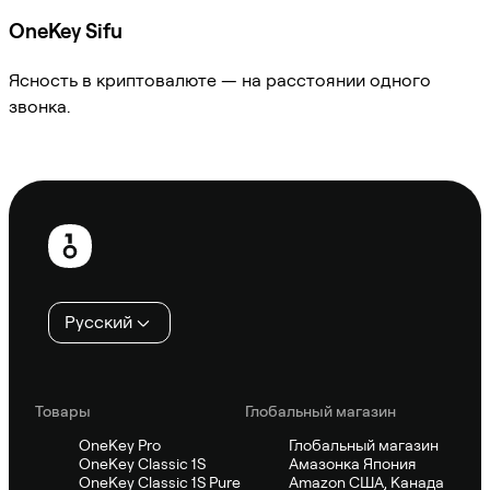
OneKey Sifu
Ясность в криптовалюте — на расстоянии одного
звонка.
Спросить Sifu
Нижний
колонтитул
Русский
Товары
Глобальный магазин
OneKey Pro
Глобальный магазин
OneKey Classic 1S
Амазонка Япония
OneKey Classic 1S Pure
Amazon США, Канада