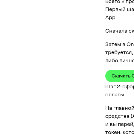
Всего 2 пр
Первый ша
App
Сначала ск
Затем в On
требуется;
либо личн
Скачать 
Шаг 2: оф
оплаты
На главной
средства (
и вы перей
токен, кот