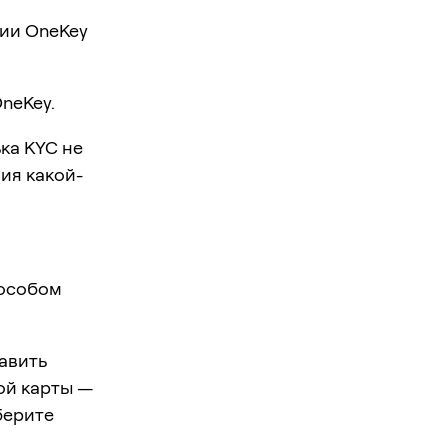
нии OneKey
neKey.
ка KYC не
ия какой-
пособом
авить
ой карты —
берите