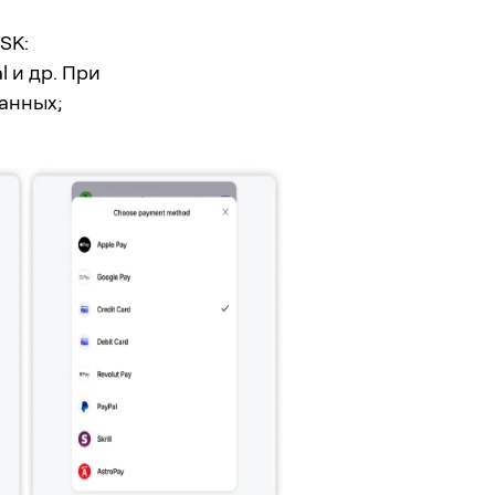
SK:
l и др. При
анных;