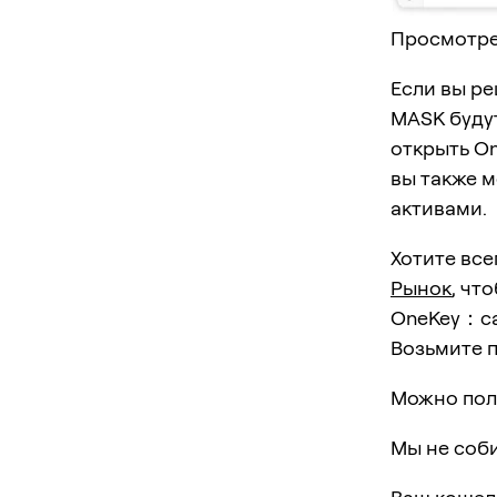
Просмотре
Если вы ре
MASK будут
открыть On
вы также м
активами.
Хотите все
Рынок
, чт
OneKey：са
Возьмите 
Можно пол
Мы не соби