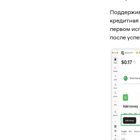
Поддержив
кредитная к
первом ис
после усп