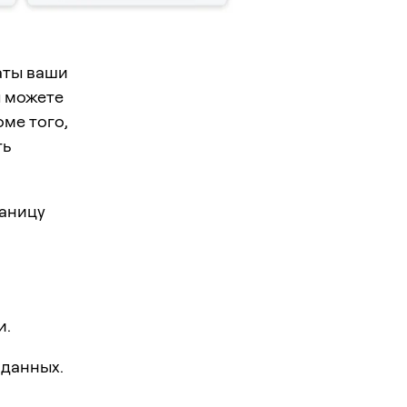
аты ваши
ы можете
оме того,
ть
раницу
и.
 данных.