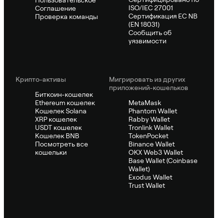
ISO/IEC 27001
Соглашение
Сертификация ЕС NB
Проверка команды
(EN 18031)
Сообщить об
уязвимости
Крипто-активы
Мигрировать из других
приложений-кошельков
Биткоин-кошелек
Ethereum кошелек
MetaMask
Кошелек Solana
Phantom Wallet
XRP кошелек
Rabby Wallet
USDT кошелек
Tronlink Wallet
Кошелек BNB
TokenPocket
Посмотреть все
Binance Wallet
кошельки
OKX Web3 Wallet
Base Wallet (Coinbase
Wallet)
Exodus Wallet
Trust Wallet