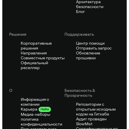
Архитектура
безопасности
Блог
Решения
Поддерживать
Корпоративные
Центр помощи
решения
Отправить запрос
Направления
Обновление
Совместные продукты
прошивки
Официальный
реселлер
О
Безопасность &
Прозрачность
Информация о
компании
Репозитории с
открытым исходным
Карьера
Найм
кодом на Гитхабе
Медиа-наборы
Аудит проведен
политика
SlowMist
конфиденциальности
Сертифицировано по
Пользовательское