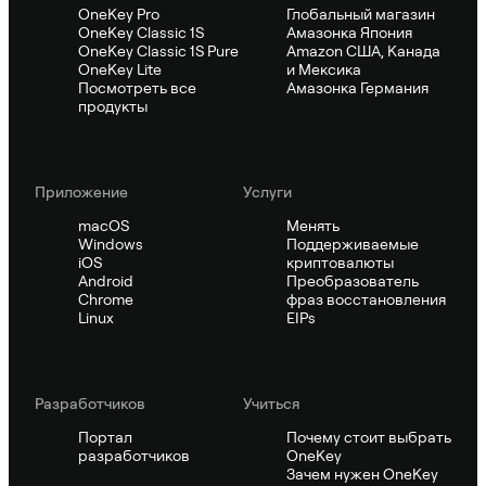
OneKey Pro
Глобальный магазин
OneKey Classic 1S
Амазонка Япония
OneKey Classic 1S Pure
Amazon США, Канада
OneKey Lite
и Мексика
Посмотреть все
Амазонка Германия
продукты
Приложение
Услуги
macOS
Менять
Windows
Поддерживаемые
iOS
криптовалюты
Android
Преобразователь
Chrome
фраз восстановления
Linux
EIPs
Pазработчиков
Учиться
Портал
Почему стоит выбрать
разработчиков
OneKey
Зачем нужен OneKey