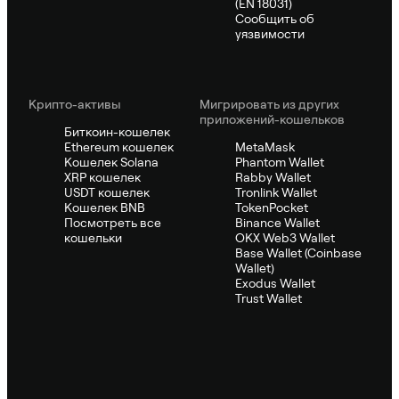
(EN 18031)
Сообщить об
уязвимости
Крипто-активы
Мигрировать из других
приложений-кошельков
Биткоин-кошелек
Ethereum кошелек
MetaMask
Кошелек Solana
Phantom Wallet
XRP кошелек
Rabby Wallet
USDT кошелек
Tronlink Wallet
Кошелек BNB
TokenPocket
Посмотреть все
Binance Wallet
кошельки
OKX Web3 Wallet
Base Wallet (Coinbase
Wallet)
Exodus Wallet
Trust Wallet