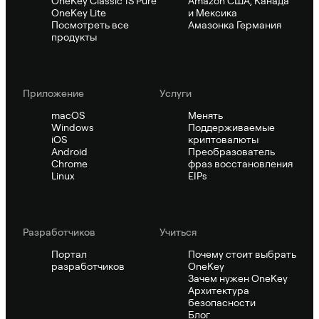
OneKey Classic 1S Pure
Amazon США, Канада
OneKey Lite
и Мексика
Посмотреть все
Амазонка Германия
продукты
Приложение
Услуги
macOS
Менять
Windows
Поддерживаемые
iOS
криптовалюты
Android
Преобразователь
Chrome
фраз восстановления
Linux
EIPs
Pазработчиков
Учиться
Портал
Почему стоит выбрать
разработчиков
OneKey
Зачем нужен OneKey
Архитектура
безопасности
Блог