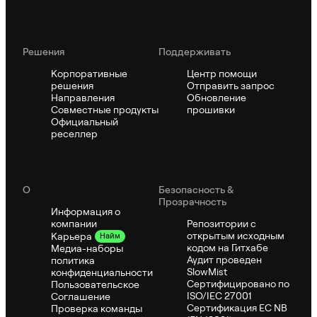
Решения
Поддерживать
Корпоративные
Центр помощи
решения
Отправить запрос
Направления
Обновление
Совместные продукты
прошивки
Официальный
реселлер
О
Безопасность &
Прозрачность
Информация о
компании
Репозитории с
открытым исходным
Карьера
Найм
кодом на Гитхабе
Медиа-наборы
Аудит проведен
политика
SlowMist
конфиденциальности
Сертифицировано по
Пользовательское
ISO/IEC 27001
Соглашение
Сертификация ЕС NB
Проверка команды