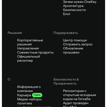
Зачем нужен OneKey
Архитектура
безопасности
Блог
Решения
Поддерживать
Корпоративные
Центр помощи
решения
Отправить запрос
Направления
Обновление
Совместные продукты
прошивки
Официальный
реселлер
О
Безопасность &
Прозрачность
Информация о
компании
Репозитории с
открытым исходным
Карьера
Найм
кодом на Гитхабе
Медиа-наборы
Аудит проведен
политика