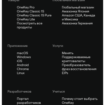
Товары
Глобальный магазин
OneKey Pro
Глобальный магазин
OneKey Classic 1S
Амазонка Япония
OneKey Classic 1S Pure
Amazon США, Канада
OneKey Lite
и Мексика
Посмотреть все
Амазонка Германия
продукты
Приложение
Услуги
macOS
Менять
Windows
Поддерживаемые
iOS
криптовалюты
Android
Преобразователь
Chrome
фраз восстановления
Linux
EIPs
Pазработчиков
Учиться
Портал
Почему стоит выбрать
разработчиков
OneKey