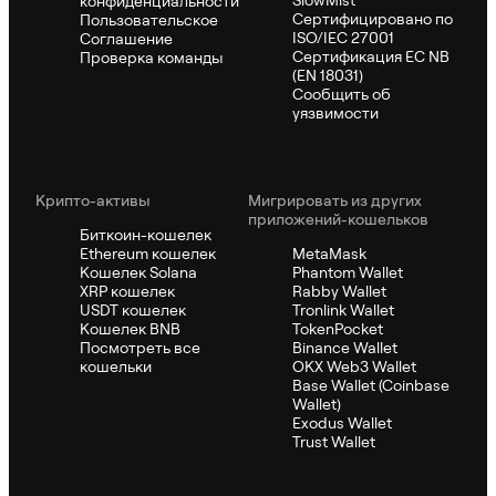
SlowMist
конфиденциальности
Сертифицировано по
Пользовательское
ISO/IEC 27001
Соглашение
Сертификация ЕС NB
Проверка команды
(EN 18031)
Сообщить об
уязвимости
Крипто-активы
Мигрировать из других
приложений-кошельков
Биткоин-кошелек
Ethereum кошелек
MetaMask
Кошелек Solana
Phantom Wallet
XRP кошелек
Rabby Wallet
USDT кошелек
Tronlink Wallet
Кошелек BNB
TokenPocket
Посмотреть все
Binance Wallet
кошельки
OKX Web3 Wallet
Base Wallet (Coinbase
Wallet)
Exodus Wallet
Trust Wallet