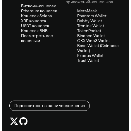
приложений-кошельков
Биткоин-кошелек
Ethereum кошелек
MetaMask
Кошелек Solana
Phantom Wallet
XRP кошелек
Rabby Wallet
USDT кошелек
Tronlink Wallet
Кошелек BNB
TokenPocket
Посмотреть все
Binance Wallet
кошельки
OKX Web3 Wallet
Base Wallet (Coinbase
Wallet)
Exodus Wallet
Trust Wallet
Подпишитесь на наши уведомления