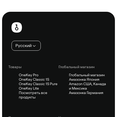
Спросить Sifu
Нижний
колонтитул
Русский
Товары
Глобальный магазин
OneKey Pro
Глобальный магазин
OneKey Classic 1S
Амазонка Япония
OneKey Classic 1S Pure
Amazon США, Канада
OneKey Lite
и Мексика
Посмотреть все
Амазонка Германия
продукты