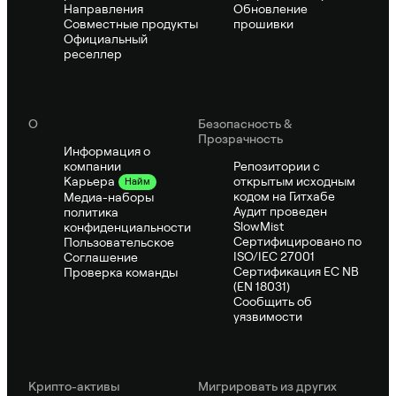
Направления
Обновление
Совместные продукты
прошивки
Официальный
реселлер
О
Безопасность &
Прозрачность
Информация о
компании
Репозитории с
открытым исходным
Карьера
Найм
кодом на Гитхабе
Медиа-наборы
Аудит проведен
политика
SlowMist
конфиденциальности
Сертифицировано по
Пользовательское
ISO/IEC 27001
Соглашение
Сертификация ЕС NB
Проверка команды
(EN 18031)
Сообщить об
уязвимости
Крипто-активы
Мигрировать из других