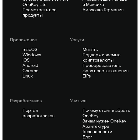
OneKey Lite
и Мексика
Посмотреть все
Амазонка Германия
продукты
Приложение
Услуги
macOS
Менять
Windows
Поддерживаемые
iOS
криптовалюты
Android
Преобразователь
Chrome
фраз восстановления
Linux
EIPs
Pазработчиков
Учиться
Портал
Почему стоит выбрать
разработчиков
OneKey
Зачем нужен OneKey
Архитектура
безопасности
Блог