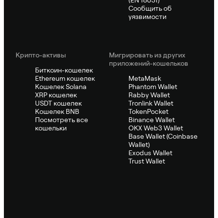
(EN 18031)
Сообщить об
уязвимости
Крипто-активы
Мигрировать из других
приложений-кошельков
Биткоин-кошелек
Ethereum кошелек
MetaMask
Кошелек Solana
Phantom Wallet
XRP кошелек
Rabby Wallet
USDT кошелек
Tronlink Wallet
Кошелек BNB
TokenPocket
Посмотреть все
Binance Wallet
кошельки
OKX Web3 Wallet
Base Wallet (Coinbase
Wallet)
Exodus Wallet
Trust Wallet