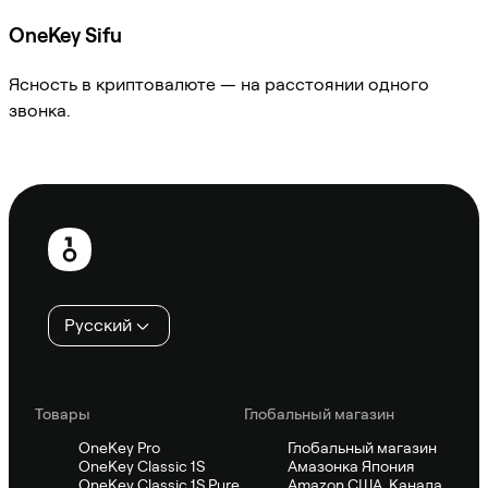
OneKey Sifu
Ясность в криптовалюте — на расстоянии одного
звонка.
Спросить Sifu
Нижний
колонтитул
Русский
Товары
Глобальный магазин
OneKey Pro
Глобальный магазин
OneKey Classic 1S
Амазонка Япония
OneKey Classic 1S Pure
Amazon США, Канада