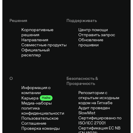
Решения
Поддерживать
Корпоративные
Центр помощи
решения
Отправить запрос
Направления
Обновление
Совместные продукты
прошивки
Официальный
реселлер
О
Безопасность &
Прозрачность
Информация о
компании
Репозитории с
открытым исходным
Карьера
Найм
кодом на Гитхабе
Медиа-наборы
Аудит проведен
политика
SlowMist
конфиденциальности
Сертифицировано по
Пользовательское
ISO/IEC 27001
Соглашение
Сертификация ЕС NB
Проверка команды