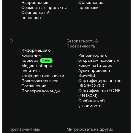
Направления
Обновление
Совместные продукты
прошивки
Официальный
реселлер
О
Безопасность &
Прозрачность
Информация о
компании
Репозитории с
открытым исходным
Карьера
Найм
кодом на Гитхабе
Медиа-наборы
Аудит проведен
политика
SlowMist
конфиденциальности
Сертифицировано по
Пользовательское
ISO/IEC 27001
Соглашение
Сертификация ЕС NB
Проверка команды
(EN 18031)
Сообщить об
уязвимости
Крипто-активы
Мигрировать из других