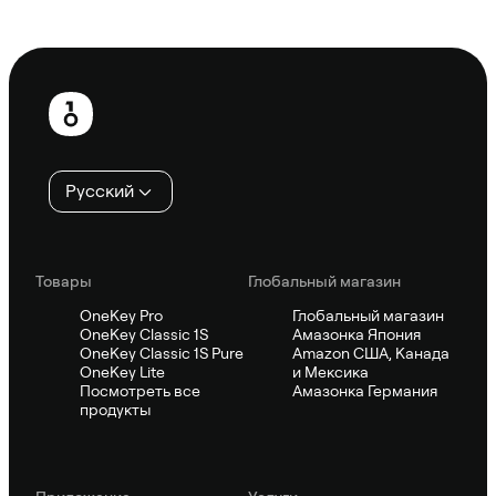
Спросить Sifu
Нижний
колонтитул
Русский
Товары
Глобальный магазин
OneKey Pro
Глобальный магазин
OneKey Classic 1S
Амазонка Япония
OneKey Classic 1S Pure
Amazon США, Канада
OneKey Lite
и Мексика
Посмотреть все
Амазонка Германия
продукты