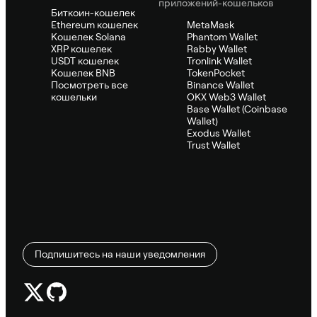
приложений-кошельков
Биткоин-кошелек
Ethereum кошелек
MetaMask
Кошелек Solana
Phantom Wallet
XRP кошелек
Rabby Wallet
USDT кошелек
Tronlink Wallet
Кошелек BNB
TokenPocket
Посмотреть все
Binance Wallet
кошельки
OKX Web3 Wallet
Base Wallet (Coinbase
Wallet)
Exodus Wallet
Trust Wallet
Подпишитесь на наши уведомления