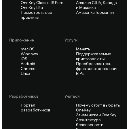
OneKey Classic 1S Pure
Amazon США, Канада
OneKey Lite
и Мексика
Посмотреть все
Амазонка Германия
продукты
Приложение
Услуги
macOS
Менять
Windows
Поддерживаемые
iOS
криптовалюты
Android
Преобразователь
Chrome
фраз восстановления
Linux
EIPs
Pазработчиков
Учиться
Портал
Почему стоит выбрать
разработчиков
OneKey
Зачем нужен OneKey
Архитектура
безопасности