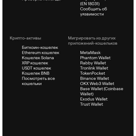
(EN 18031)
Сообщить об
уязвимости
Крипто-активы
Мигрировать из других
приложений-кошельков
Биткоин-кошелек
Ethereum кошелек
MetaMask
Кошелек Solana
Phantom Wallet
XRP кошелек
Rabby Wallet
USDT кошелек
Tronlink Wallet
Кошелек BNB
TokenPocket
Посмотреть все
Binance Wallet
кошельки
OKX Web3 Wallet
Base Wallet (Coinbase
Wallet)
Exodus Wallet
Trust Wallet