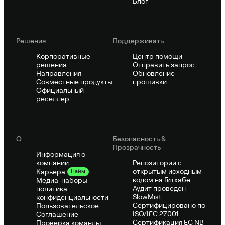
Блог
Решения
Поддерживать
Корпоративные
Центр помощи
решения
Отправить запрос
Направления
Обновление
Совместные продукты
прошивки
Официальный
реселлер
О
Безопасность &
Прозрачность
Информация о
компании
Репозитории с
открытым исходным
Карьера
Найм
кодом на Гитхабе
Медиа-наборы
Аудит проведен
политика
SlowMist
конфиденциальности
Сертифицировано по
Пользовательское
ISO/IEC 27001
Соглашение
Сертификация ЕС NB
Проверка команды