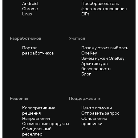
Android
Преобразователь
Chrome
фраз восстановления
Linux
EIPs
Pазработчиков
Учиться
Портал
Почему стоит выбрать
разработчиков
OneKey
Зачем нужен OneKey
Архитектура
безопасности
Блог
Решения
Поддерживать
Корпоративные
Центр помощи
решения
Отправить запрос
Направления
Обновление
Совместные продукты
прошивки
Официальный
реселлер