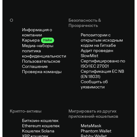
О
Безопасность &
Прозрачность
Информация о
компании
Репозитории с
открытым исходным
Карьера
Найм
кодом на Гитхабе
Медиа-наборы
Аудит проведен
политика
SlowMist
конфиденциальности
Сертифицировано по
Пользовательское
ISO/IEC 27001
Соглашение
Сертификация ЕС NB
Проверка команды
(EN 18031)
Сообщить об
уязвимости
Крипто-активы
Мигрировать из других
приложений-кошельков
Биткоин-кошелек
Ethereum кошелек
MetaMask
Кошелек Solana
Phantom Wallet
XRP кошелек
Rabby Wallet