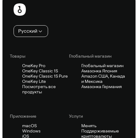
Нижний
колонтитул
Русский
Товары
Глобальный магазин
OneKey Pro
Глобальный магазин
OneKey Classic 1S
Амазонка Япония
OneKey Classic 1S Pure
Amazon США, Канада
OneKey Lite
и Мексика
Посмотреть все
Амазонка Германия
продукты
Приложение
Услуги
macOS
Менять
Windows
Поддерживаемые
iOS
криптовалюты