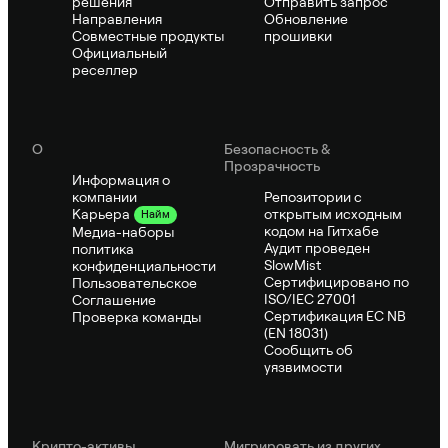
решения
Отправить запрос
Направления
Обновление
Совместные продукты
прошивки
Официальный
реселлер
О
Безопасность &
Прозрачность
Информация о
компании
Репозитории с
открытым исходным
Карьера
Найм
кодом на Гитхабе
Медиа-наборы
Аудит проведен
политика
SlowMist
конфиденциальности
Сертифицировано по
Пользовательское
ISO/IEC 27001
Соглашение
Сертификация ЕС NB
Проверка команды
(EN 18031)
Сообщить об
уязвимости
Крипто-активы
Мигрировать из других