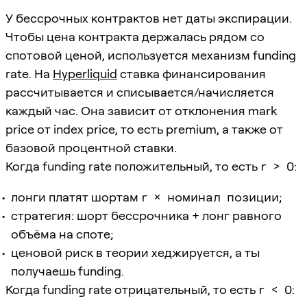
У бессрочных контрактов нет даты экспирации.
Чтобы цена контракта держалась рядом со
спотовой ценой, используется механизм funding
rate. На
Hyperliquid
ставка финансирования
рассчитывается и списывается/начисляется
каждый час. Она зависит от отклонения mark
price от index price, то есть premium, а также от
базовой процентной ставки.
Когда funding rate положительный, то есть
r > 0
:
лонги платят шортам
r × номинал позиции
;
стратегия: шорт бессрочника + лонг равного
объёма на споте;
ценовой риск в теории хеджируется, а ты
получаешь funding.
Когда funding rate отрицательный, то есть
r < 0
: