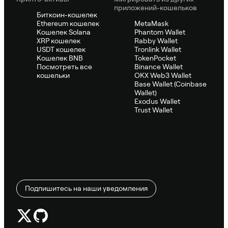
приложений-кошельков
Биткоин-кошелек
Ethereum кошелек
MetaMask
Кошелек Solana
Phantom Wallet
XRP кошелек
Rabby Wallet
USDT кошелек
Tronlink Wallet
Кошелек BNB
TokenPocket
Посмотреть все
Binance Wallet
кошельки
OKX Web3 Wallet
Base Wallet (Coinbase
Wallet)
Exodus Wallet
Trust Wallet
Подпишитесь на наши уведомления