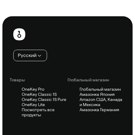
Спросить Sifu
Нижний
колонтитул
Русский
Товары
Глобальный магазин
OneKey Pro
Глобальный магазин
OneKey Classic 1S
Амазонка Япония
OneKey Classic 1S Pure
Amazon США, Канада
OneKey Lite
и Мексика
Посмотреть все
Амазонка Германия
продукты