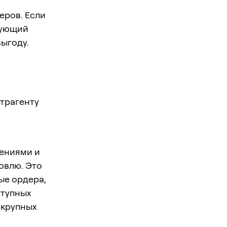
еров. Если
вующий
выгоду.
трагенту
ениями и
овлю. Это
ые ордера,
ступных
 крупных