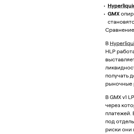
Hyperliqui
GMX
опира
становятс
Сравнение
В
Hyperliqu
HLP работ
выставляе
ликвидност
получать д
рыночные 
В GMX v1 L
через кото
платежей. 
под отдель
риски они 