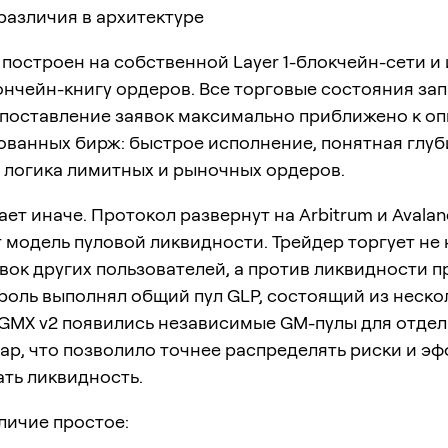
различия в архитектуре
построен на собственной Layer 1-блокчейн-сети и
ончейн-книгу ордеров. Все торговые состояния за
сопоставление заявок максимально приближено к о
ованных бирж: быстрое исполнение, понятная глуб
 логика лимитных и рыночных ордеров.
ет иначе. Протокол развернут на Arbitrum и Avalan
 модель пуловой ликвидности. Трейдер торгует не
вок других пользователей, а против ликвидности п
 роль выполнял общий пул GLP, состоящий из неско
 GMX v2 появились независимые GM-пулы для отде
ар, что позволило точнее распределять риски и э
ть ликвидность.
личие простое: