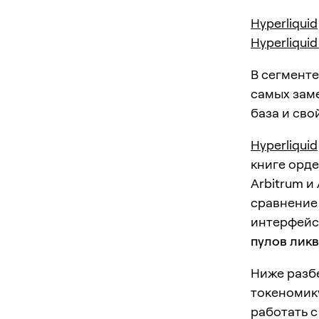
Hyperliquid
Hyperliquid
В сегмент
самых заме
база и сво
Hyperliquid
книге орде
Arbitrum и
сравнение 
интерфейс.
пулов лик
Ниже разбе
токеномик
работать 