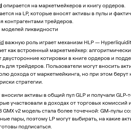
d
опирается на маркетмейкеров и книгу ордеров.
ется на LP, которые вносят активы в пулы и факти
я контрагентами трейдеров.
 моделей ликвидности
id
важную роль играет механизм HLP — Hyperliquidity
ает как встроенный маркетмейкер: алгоритмически
т двусторонние котировки в книге ордеров и подд
ь для трейдеров. Пользователи могут вносить акт
олю дохода от маркетмейкинга, но при этом берут 
риски стратегии.
P вносили активы в общий пул GLP и получали GLP-
рые участвовали в доходах от торговых комиссий 
В GMX v2 модель стала более точечной: GM-пулы с
ные пары, поэтому LP могут выбирать, на какие акт
готовы подписаться.