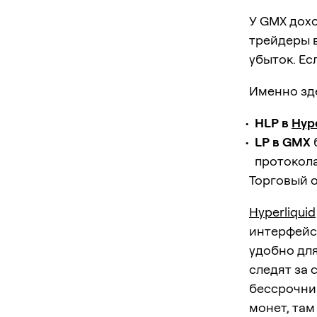
У GMX дохо
трейдеры 
убыток. Ес
Именно зд
HLP в
Hype
LP в GMX
протокола
Торговый 
Hyperliquid
интерфейс
удобно дл
следят за 
бессрочник
монет, там