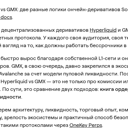
vs GMX: две разные логики ончейн-деривативов So
 docs
.
е децентрализованных деривативов
Hyperliquid
и G
тных протокола. У каждого своя аудитория, своя 
й взгляд на то, как должны работать бессрочники в 
быстро вырос благодаря собственной L1-сети и о
ров. GMX, в свою очередь, давно закрепился в эко
 Avalanche за счет модели пуловой ликвидности. П
Hyperliquid vs GMX — это не только про комиссии и
 По сути, это сравнение двух подходов:
книга орде
видности
.
рем архитектуру, ликвидность, торговый опыт, ко
у, зрелость экосистемы и практичный способ безо
с такими протоколами через
OneKey Perps
.