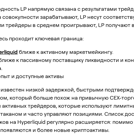
дность LP напрямую связана с результатами трейд
в совокупности зарабатывают, LP несут соответст
ли трейдеры в среднем проигрывают, LP получают 
есь проходит ключевая граница:
rliquid
ближе к активному маркетмейкингу.
ближе к пассивному поставщику ликвидности и кон
.
опыт и доступные активы
известен низкой задержкой, быстрыми подтвержд
ом, который больше похож на привычную CEX-торг
я активных трейдеров, которые используют лимитн
стаканом и часто управляют позициями. Список до
ов на Hyperliquid регулярно расширяется: помимо
 появляются и более новые криптоактивы.