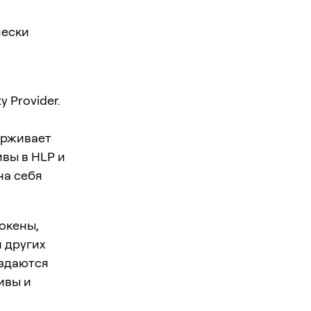
чески
 Provider.
ерживает
ивы в HLP и
на себя
токены,
и других
оздаются
ивы и