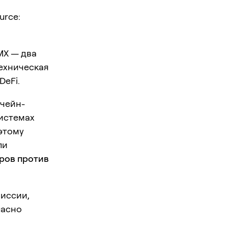
urce:
MX — два
техническая
DeFi.
нчейн-
системах
оэтому
ли
ров против
миссии,
пасно