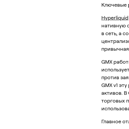
Ключевые 
Hyperliquid
нативную 
в сеть, а 
централиз
привычная
GMX работа
использует
против зая
GMX v1 эту
активов. В
торговых п
использова
Главное от