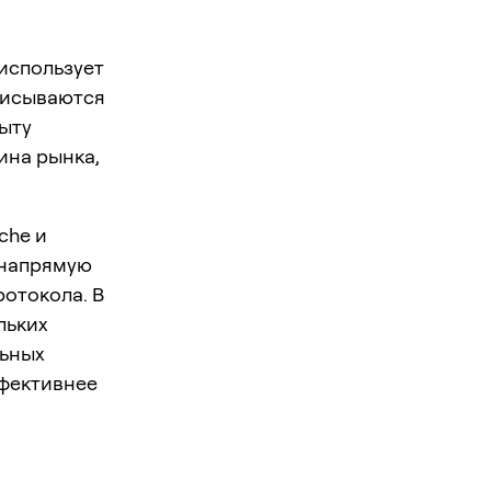
 использует
писываются
пыту
ина рынка,
che и
 напрямую
ротокола. В
льких
льных
ффективнее