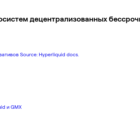
экосистем децентрализованных бессро
ативов Source: Hyperliquid docs.
uid и GMX