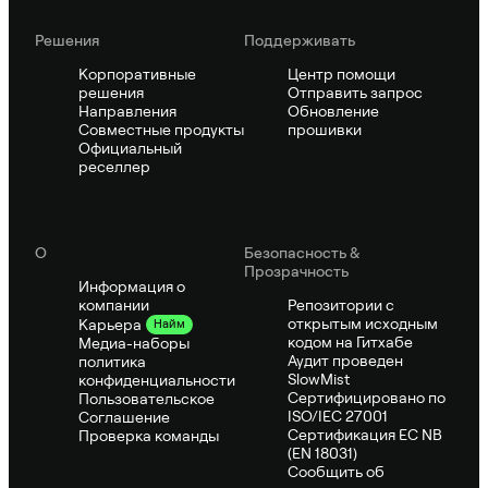
Решения
Поддерживать
Корпоративные
Центр помощи
решения
Отправить запрос
Направления
Обновление
Совместные продукты
прошивки
Официальный
реселлер
О
Безопасность &
Прозрачность
Информация о
компании
Репозитории с
открытым исходным
Карьера
Найм
кодом на Гитхабе
Медиа-наборы
Аудит проведен
политика
SlowMist
конфиденциальности
Сертифицировано по
Пользовательское
ISO/IEC 27001
Соглашение
Сертификация ЕС NB
Проверка команды
(EN 18031)
Сообщить об