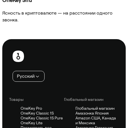
OneKey Sifu
Ясность в криптовалюте — на расстоянии одного
звонка.
Спросить Sifu
Нижний
колонтитул
Русский
Товары
Глобальный магазин
OneKey Pro
Глобальный магазин
OneKey Classic 1S
Амазонка Япония
OneKey Classic 1S Pure
Amazon США, Канада
OneKey Lite
и Мексика
Посмотреть все
Амазонка Германия