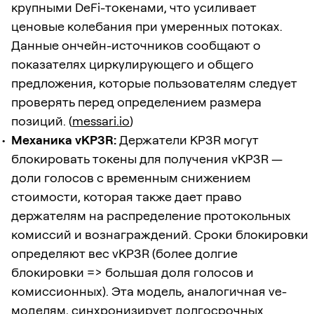
крупными DeFi-токенами, что усиливает
ценовые колебания при умеренных потоках.
Данные ончейн-источников сообщают о
показателях циркулирующего и общего
предложения, которые пользователям следует
проверять перед определением размера
позиций. (
messari.io
)
Механика vKP3R:
Держатели KP3R могут
блокировать токены для получения vKP3R —
доли голосов с временным снижением
стоимости, которая также дает право
держателям на распределение протокольных
комиссий и вознаграждений. Сроки блокировки
определяют вес vKP3R (более долгие
блокировки => большая доля голосов и
комиссионных). Эта модель, аналогичная ve-
моделям, синхронизирует долгосрочных