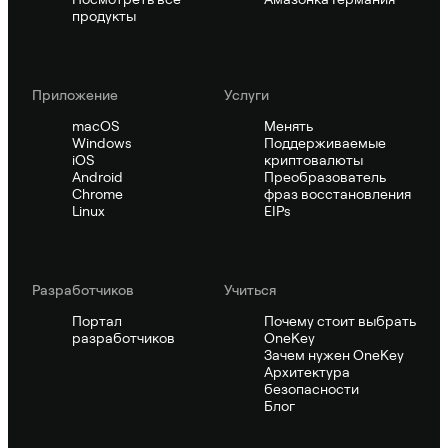
продукты
Приложение
Услуги
macOS
Менять
Windows
Поддерживаемые
iOS
криптовалюты
Android
Преобразователь
Chrome
фраз восстановления
Linux
EIPs
Pазработчиков
Учиться
Портал
Почему стоит выбрать
разработчиков
OneKey
Зачем нужен OneKey
Архитектура
безопасности
Блог