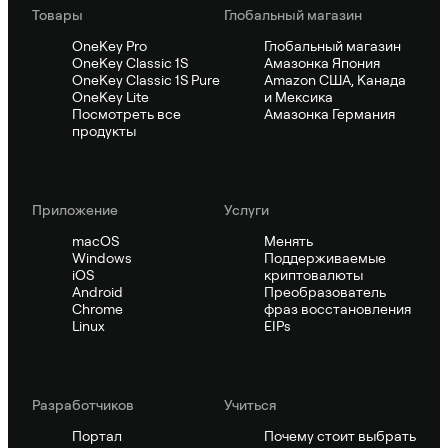
Товары
Глобальный магазин
OneKey Pro
Глобальный магазин
OneKey Classic 1S
Амазонка Япония
OneKey Classic 1S Pure
Amazon США, Канада
OneKey Lite
и Мексика
Посмотреть все
Амазонка Германия
продукты
Приложение
Услуги
macOS
Менять
Windows
Поддерживаемые
iOS
криптовалюты
Android
Преобразователь
Chrome
фраз восстановления
Linux
EIPs
Pазработчиков
Учиться
Портал
Почему стоит выбрать