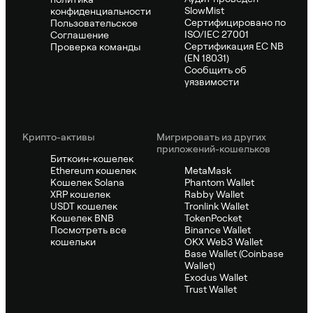
SlowMist
конфиденциальности
Сертифицировано по
Пользовательское
ISO/IEC 27001
Соглашение
Сертификация ЕС NB
Проверка команды
(EN 18031)
Сообщить об
уязвимости
Крипто-активы
Мигрировать из других
приложений-кошельков
Биткоин-кошелек
Ethereum кошелек
MetaMask
Кошелек Solana
Phantom Wallet
XRP кошелек
Rabby Wallet
USDT кошелек
Tronlink Wallet
Кошелек BNB
TokenPocket
Посмотреть все
Binance Wallet
кошельки
OKX Web3 Wallet
Base Wallet (Coinbase
Wallet)
Exodus Wallet
Trust Wallet