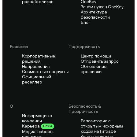
разработчиков
OneKey
Зачем нужен OneKey
Архитектура
безопасности
Блог
Решения
Поддерживать
Корпоративные
Центр помощи
решения
Отправить запрос
Направления
Обновление
Совместные продукты
прошивки
Официальный
реселлер
О
Безопасность &
Прозрачность
Информация о
компании
Репозитории с
открытым исходным
Карьера
Найм
кодом на Гитхабе
Медиа-наборы
Аудит проведен
политика