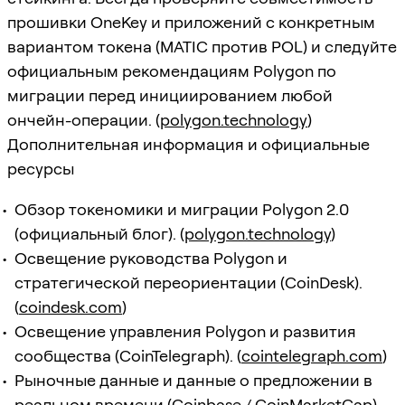
прошивки OneKey и приложений с конкретным
вариантом токена (MATIC против POL) и следуйте
официальным рекомендациям Polygon по
миграции перед инициированием любой
ончейн-операции. (
polygon.technology
)
Дополнительная информация и официальные
ресурсы
Обзор токеномики и миграции Polygon 2.0
(официальный блог). (
polygon.technology
)
Освещение руководства Polygon и
стратегической переориентации (CoinDesk).
(
coindesk.com
)
Освещение управления Polygon и развития
сообщества (CoinTelegraph). (
cointelegraph.com
)
Рыночные данные и данные о предложении в
реальном времени (Coinbase / CoinMarketCap).