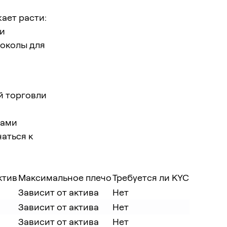
ает расти:
ки
токолы для
й торговли
ками
аться к
ктив
Максимальное плечо
Требуется ли KYC
Зависит от актива
Нет
Зависит от актива
Нет
Зависит от актива
Нет