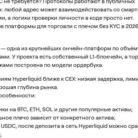
C не требуется? Протоколы работают в публичных
х: любой адрес может взаимодействовать со смарт
и, а логики проверки личности в коде просто нет.
е платформы для торговли с плечом без KYC в 2026
d — одна из крупнейших ончейн-платформ по объём
ми. У проекта есть собственный L1-блокчейн, а то
ками построена по модели ордербука.
ям Hyperliquid ближе к CEX: низкая задержка, ли
рошая глубина рынка.
особенности:
ки на BTC, ETH, SOL и другие популярные активы;
ное плечо зависит от конкретного актива;
 USDC, после депозита в сеть Hyperliquid можно сра
;