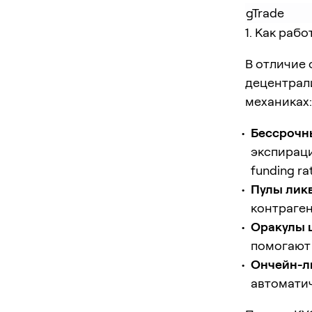
gTrade
1. Как раб
В отличие 
децентрал
механиках:
Бессрочны
экспираци
funding ra
Пулы лик
контраген
Оракулы 
помогают 
Ончейн-л
автоматич