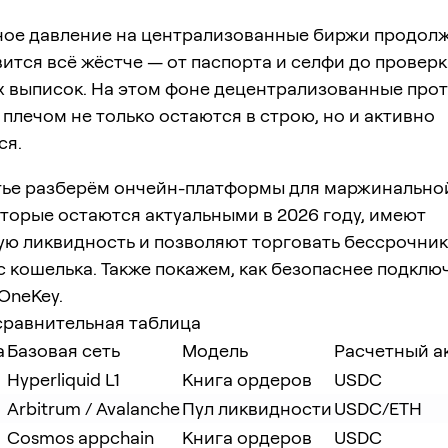
ное давление на централизованные биржи продолж
ится всё жёстче — от паспорта и селфи до провер
х выписок. На этом фоне децентрализованные про
 плечом не только остаются в строю, но и активно
ся.
атье разберём ончейн-платформы для маржинально
оторые остаются актуальными в 2026 году, имеют
ую ликвидность и позволяют торговать бессрочни
 кошелька. Также покажем, как безопаснее подключ
OneKey.
сравнительная таблица
а
Базовая сеть
Модель
Расчетный а
Hyperliquid L1
Книга ордеров
USDC
Arbitrum / Avalanche
Пул ликвидности
USDC/ETH
Cosmos appchain
Книга ордеров
USDC