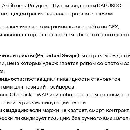
Arbitrum / Polygon
Пул ликвидности
DAI/USDC
отает децентрализованная торговля с плечом
от классического маржинального счёта на CEX,
изованная торговля с плечом обычно строится на 
е контракты (Perpetual Swaps):
контракты без дат
и, цена которых удерживается рядом со спотом за
te.
видности:
поставщики ликвидности становятся
тами для позиций трейдеров.
цен:
Chainlink, TWAP или собственные механизмы п
снизить риск манипуляций ценой.
иквидации:
если маржи не хватает, смарт-контракт
ески ликвидирует позицию без ручного вмешатель