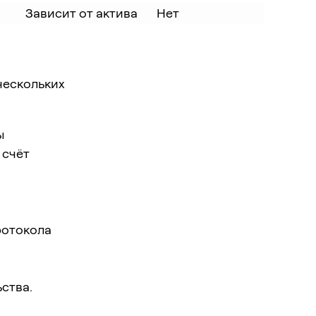
Зависит от актива
Нет
нескольких
ы
 счёт
ротокола
ства.