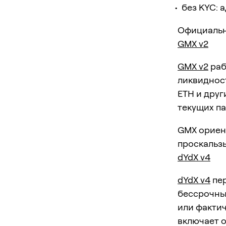
без KYC: 
Официальн
GMX v2
GMX v2
раб
ликвидност
ETH и друг
текущих п
GMX ориент
проскальзы
dYdX v4
dYdX v4
пер
бессрочным
или фактич
включает 