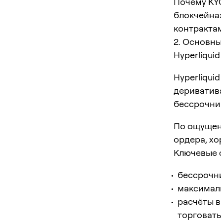
Почему KY
блокчейна
контрактам
2. Основны
Hyperliquid
Hyperliqui
дериватива
бессрочни
По ощущени
ордера, хо
Ключевые 
бессрочни
максималь
расчёты в
торговать