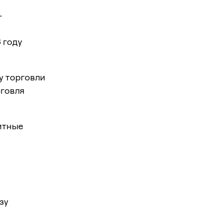
-
 году
у торговли
рговля
митные
зу