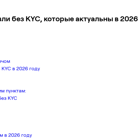
и без KYC, которые актуальны в 2026
ечом
 KYC в 2026 году
им пунктам:
без KYC
м в 2026 году