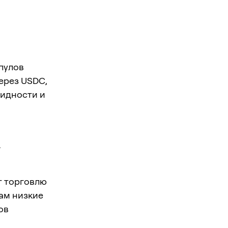
 пулов
ерез USDC,
видности и
.
т торговлю
ам низкие
ов