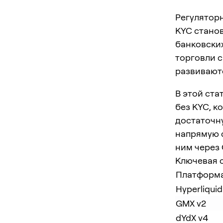
Регулятор
KYC станов
банковски
торговли с
развивают
В этой ст
без KYC, к
достаточн
напрямую с
ним через 
Ключевая 
Платформ
Hyperliquid
GMX v2
dYdX v4