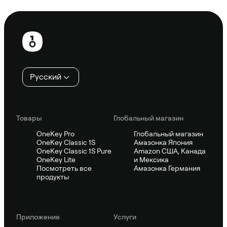
Спросить Sifu
Нижний
колонтитул
Русский
Товары
Глобальный магазин
OneKey Pro
Глобальный магазин
OneKey Classic 1S
Амазонка Япония
OneKey Classic 1S Pure
Amazon США, Канада
OneKey Lite
и Мексика
Посмотреть все
Амазонка Германия
продукты
Приложение
Услуги