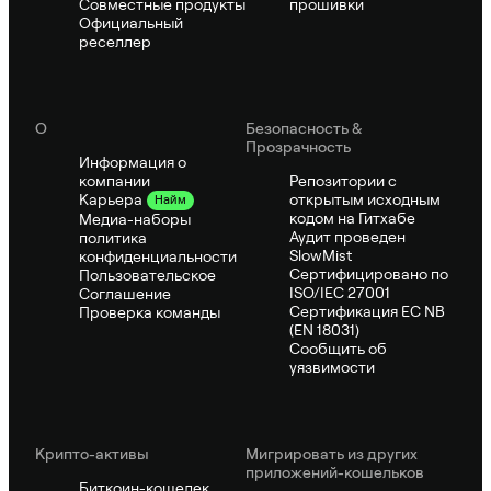
Совместные продукты
прошивки
Официальный
реселлер
О
Безопасность &
Прозрачность
Информация о
компании
Репозитории с
открытым исходным
Карьера
Найм
кодом на Гитхабе
Медиа-наборы
Аудит проведен
политика
SlowMist
конфиденциальности
Сертифицировано по
Пользовательское
ISO/IEC 27001
Соглашение
Сертификация ЕС NB
Проверка команды
(EN 18031)
Сообщить об
уязвимости
Крипто-активы
Мигрировать из других
приложений-кошельков
Биткоин-кошелек