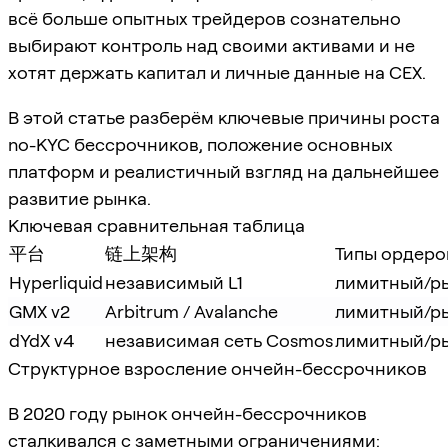
всё больше опытных трейдеров сознательно
выбирают контроль над своими активами и не
хотят держать капитал и личные данные на CEX.
В этой статье разберём ключевые причины роста
no-KYC бессрочников, положение основных
платформ и реалистичный взгляд на дальнейшее
развитие рынка.
Ключевая сравнительная таблица
平台
链上架构
Типы ордеро
Hyperliquid
независимый L1
лимитный/р
GMX v2
Arbitrum / Avalanche
лимитный/р
dYdX v4
независимая сеть Cosmos
лимитный/р
Структурное взросление ончейн-бессрочников
В 2020 году рынок ончейн-бессрочников
сталкивался с заметными ограничениями: