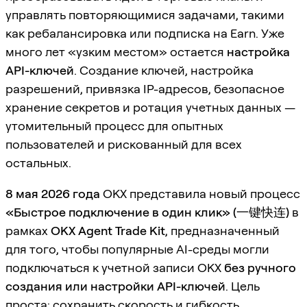
управлять повторяющимися задачами, такими
как ребалансировка или подписка на Earn. Уже
много лет «узким местом» остается
настройка
API-ключей
. Создание ключей, настройка
разрешений, привязка IP-адресов, безопасное
хранение секретов и ротация учетных данных —
утомительный процесс для опытных
пользователей и рискованный для всех
остальных.
8 мая 2026 года
OKX представила новый процесс
«Быстрое подключение в один клик» (一键快连)
в
рамках
OKX Agent Trade Kit
, предназначенный
для того, чтобы популярные AI-среды могли
подключаться к учетной записи OKX
без ручного
создания или настройки API-ключей
. Цель
проста: сохранить скорость и гибкость