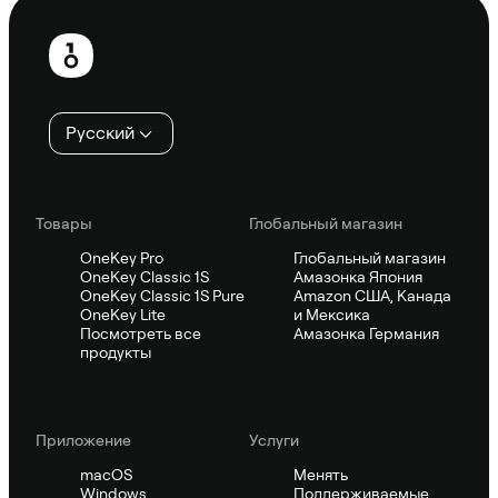
Нижний
колонтитул
Русский
Товары
Глобальный магазин
OneKey Pro
Глобальный магазин
OneKey Classic 1S
Амазонка Япония
OneKey Classic 1S Pure
Amazon США, Канада
OneKey Lite
и Мексика
Посмотреть все
Амазонка Германия
продукты
Приложение
Услуги
macOS
Менять
Windows
Поддерживаемые