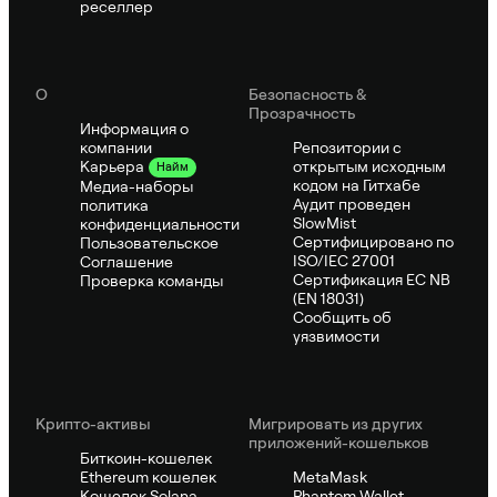
реселлер
О
Безопасность &
Прозрачность
Информация о
компании
Репозитории с
открытым исходным
Карьера
Найм
кодом на Гитхабе
Медиа-наборы
Аудит проведен
политика
SlowMist
конфиденциальности
Сертифицировано по
Пользовательское
ISO/IEC 27001
Соглашение
Сертификация ЕС NB
Проверка команды
(EN 18031)
Сообщить об
уязвимости
Крипто-активы
Мигрировать из других
приложений-кошельков
Биткоин-кошелек
Ethereum кошелек
MetaMask
Кошелек Solana
Phantom Wallet