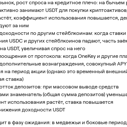
ынок, рост спроса на кредитное плечо: на бычьем
ктивно занимают USDT для покупки криптоактивов,
астёт, коэффициент использования повышается, д
дуют за ним
доходности по другим стейблкоинам: когда ставки
ния USDC и других стейблкоинов падают, часть за
на USDT, увеличивая спрос на него
поощрения от протокола: когда OneKey и другие п
 дополнительные вознаграждения, совокупный APY
 на период акции (однако это временный внешний
я ставка)
отток депозитов: при массовом выводе средств
ами знаменатель (общая сумма депозитов) уменьша
нт использования растёт, ставка повышается
нижения доходности USDT
ит в фазу ожидания: в медвежьи и боковые период