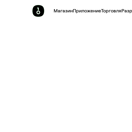
Магазин
Приложение
Торговля
Pазр