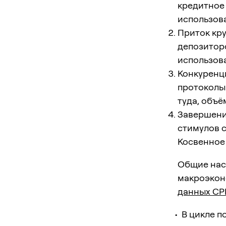
кредитное
использов
Приток кр
депозитор
использов
Конкуренци
протоколы
туда, объё
Завершени
стимулов 
Косвенное
Общие нас
макроэкон
данных CP
В цикле 