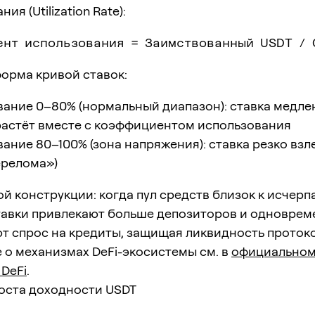
ия (Utilization Rate):
орма кривой ставок:
ание 0–80% (нормальный диапазон): ставка медле
растёт вместе с коэффициентом использования
ание 80–100% (зона напряжения): ставка резко взл
ерелома»)
й конструкции: когда пул средств близок к исчерп
тавки привлекают больше депозиторов и одноврем
т спрос на кредиты, защищая ликвидность протоко
 о механизмах DeFi-экосистемы см. в
официальном
 DeFi
.
оста доходности USDT