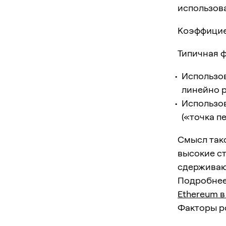
использован
Типичная ф
Использов
линейно 
Использов
(«точка п
Смысл тако
высокие с
сдерживаю
Подробнее
Ethereum в
Факторы р