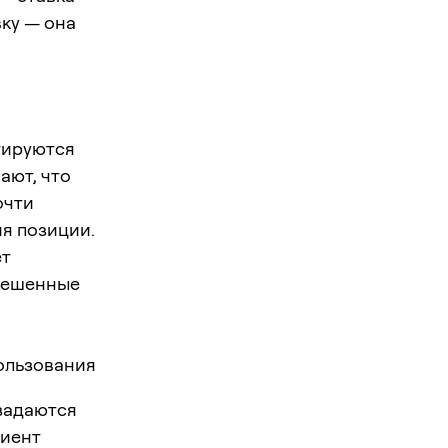
вку — она
тируются
ают, что
очти
ия позиции.
ет
вешенные
ользования
задаются
циент