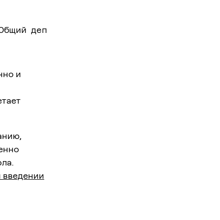
нно и
етает
анию,
енно
ла.
 введении