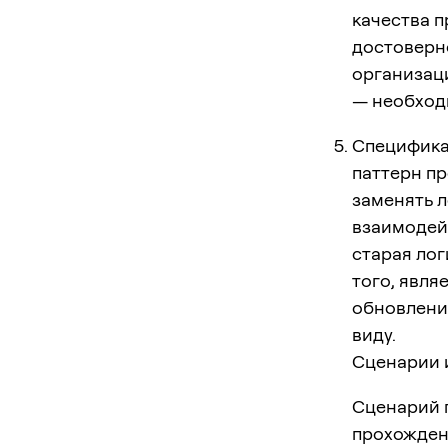
качества 
достоверн
организац
— необход
Специфика
паттерн пр
заменять л
взаимодей
старая ло
того, явля
обновление
виду.
Сценарии 
Сценарий п
прохождени