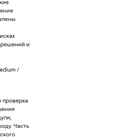
кие
нение
явлены
оисках
зрешений и
edium /
о проверка
шения
ули,
оду. Часть
рского