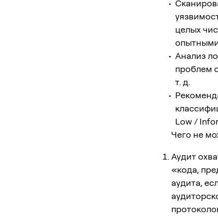
Сканирова
уязвимост
целых чис
опытными
Анализ ло
проблем 
т. д.
Рекоменд
классифиц
Low / Inf
Чего не мо
Аудит охв
«кода, пр
аудита, ес
аудиторско
протоколо