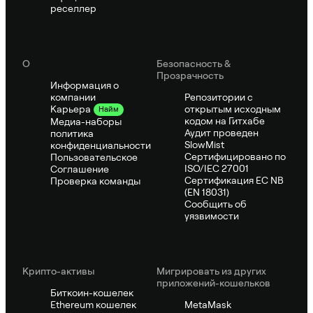
реселлер
О
Безопасность &
Прозрачность
Информация о
компании
Репозитории с
открытым исходным
Карьера
Найм
кодом на Гитхабе
Медиа-наборы
Аудит проведен
политика
SlowMist
конфиденциальности
Сертифицировано по
Пользовательское
ISO/IEC 27001
Соглашение
Сертификация ЕС NB
Проверка команды
(EN 18031)
Сообщить об
уязвимости
Крипто-активы
Мигрировать из других
приложений-кошельков
Биткоин-кошелек
Ethereum кошелек
MetaMask