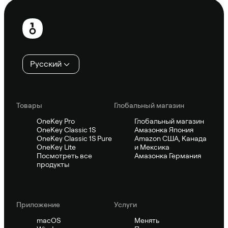
Нижний
колонтитул
Русский
Товары
Глобальный магазин
OneKey Pro
Глобальный магазин
OneKey Classic 1S
Амазонка Япония
OneKey Classic 1S Pure
Amazon США, Канада
OneKey Lite
и Мексика
Посмотреть все
Амазонка Германия
продукты
Приложение
Услуги
macOS
Менять