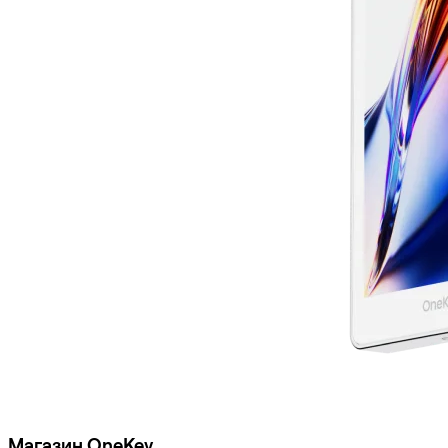
Магазин OneKey