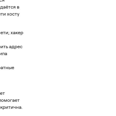
даётся в
ти хосту
ети; хакер
рить адрес
типа
ратные
ет
помогает
 критична.