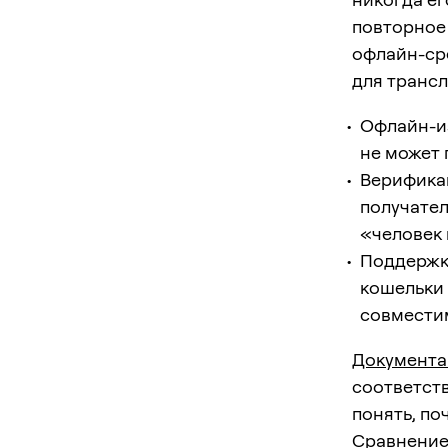
повторное 
офлайн-сре
для трансл
Офлайн-из
не может 
Верификац
получател
«человек 
Поддержка
кошельки 
совмести
Документа
соответст
понять, по
Сравнение