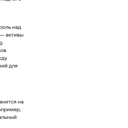
роль над
 — активы
о
дов
жду
ний для
анится на
апример,
альный