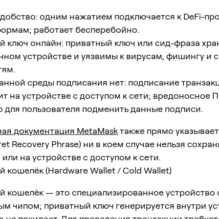
добство: одним нажатием подключается к DeFi-пр
формам; работает бесперебойно.
 ключ онлайн: приватный ключ или сид-фраза хра
ном устройстве и уязвимы к вирусам, фишингу и
тям.
анной среды подписания нет: подписание транзак
т на устройстве с доступом к сети; вредоносное 
 для пользователя подменить данные подписи.
ая документация MetaMask
также прямо указывает:
ret Recovery Phrase) ни в коем случае нельзя сохран
или на устройстве с доступом к сети.
 кошелёк (Hardware Wallet / Cold Wallet)
й кошелёк — это специализированное устройство 
м чипом; приватный ключ генерируется внутри ус
о не покидает. Для проведения транзакции требует