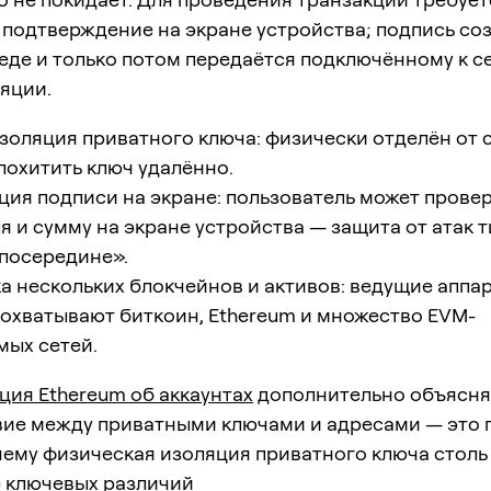
подтверждение на экране устройства; подпись соз
де и только потом передаётся подключённому к се
яции.
оляция приватного ключа: физически отделён от с
похитить ключ удалённо.
ия подписи на экране: пользователь может прове
я и сумму на экране устройства — защита от атак 
посередине».
 нескольких блокчейнов и активов: ведущие аппа
охватывают биткоин, Ethereum и множество EVM-
мых сетей.
ция Ethereum об аккаунтах
дополнительно объясня
вие между приватными ключами и адресами — это 
чему физическая изоляция приватного ключа столь
 ключевых различий