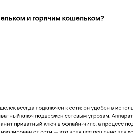
шельком и горячим кошельком?
шелёк всегда подключён к сети: он удобен в испол
иватный ключ подвержен сетевым угрозам. Аппара
анит приватный ключ в офлайн-чипе, а процесс п
 изолирован от сети — это ведущее решение для х