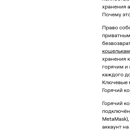
хранения а
Почему эт
Право собс
приватным
безвозвра
кошелькам
хранения 
горячим и
каждого д
Ключевые 
Горячий ко
Горячий ко
подключён
MetaMask)
аккаунт на