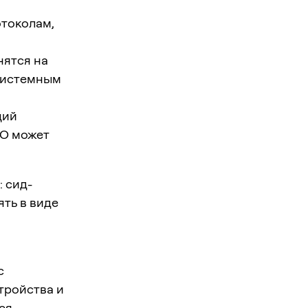
отоколам,
нятся на
 системным
ций
ПО может
 сид-
ять в виде
с
тройства и
ся