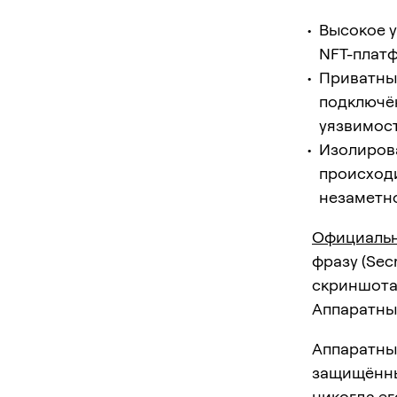
Высокое у
NFT-плат
Приватный
подключён
уязвимос
Изолиров
происходи
незаметно
Официальн
фразу (Sec
скриншота 
Аппаратный
Аппаратны
защищённы
никогда ег