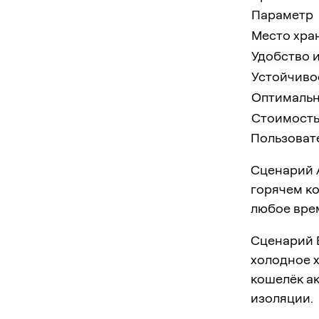
Параметр
Место хра
Удобство 
Устойчиво
Оптимальн
Стоимост
Пользоват
Сценарий 
горячем к
любое вре
Сценарий 
холодное х
кошелёк а
изоляции.