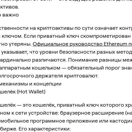
ктивов.
о важно
твенности на криптоактивы по сути означает конт
 ключом. Если приватный ключ скомпрометирован
тно утеряны.
Официальное руководство Ethereum п
указывает, что уровни безопасности разных мето
кардинально различаются. Понимание разницы ме
 аппаратным кошельком — обязательный порог зна
олгосрочного держателя криптовалют.
механизмы и концепции
шелёк (Hot Wallet)
шелёк — это кошелёк, приватный ключ которого хр
ном к сети устройстве: браузерное расширение (н
, мобильное программное приложение или кастоди
 бирже. Его характеристики: