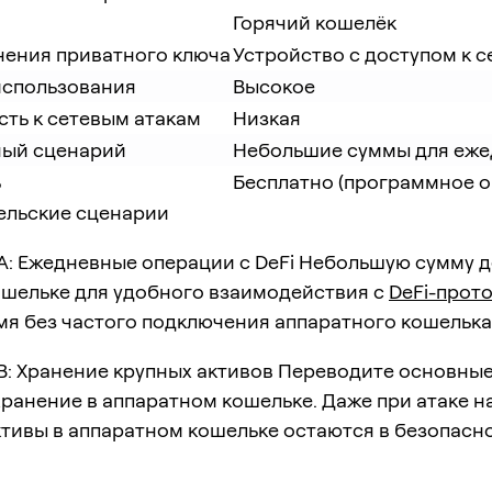
Горячий кошелёк
нения приватного ключа
Устройство с доступом к с
использования
Высокое
сть к сетевым атакам
Низкая
ый сценарий
Небольшие суммы для еже
ь
Бесплатно (программное о
ельские сценарии
A: Ежедневные операции с DeFi Небольшую сумму д
ошельке для удобного взаимодействия с
DeFi-прот
мя без частого подключения аппаратного кошелька
B: Хранение крупных активов Переводите основные
ранение в аппаратном кошельке. Даже при атаке н
ктивы в аппаратном кошельке остаются в безопасн