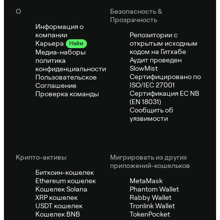
О
Безопасность &
Прозрачность
Информация о
компании
Репозитории с
открытым исходным
Карьера
Найм
кодом на Гитхабе
Медиа-наборы
Аудит проведен
политика
SlowMist
конфиденциальности
Сертифицировано по
Пользовательское
ISO/IEC 27001
Соглашение
Сертификация ЕС NB
Проверка команды
(EN 18031)
Сообщить об
уязвимости
Крипто-активы
Мигрировать из других
приложений-кошельков
Биткоин-кошелек
Ethereum кошелек
MetaMask
Кошелек Solana
Phantom Wallet
XRP кошелек
Rabby Wallet
USDT кошелек
Tronlink Wallet
Кошелек BNB
TokenPocket