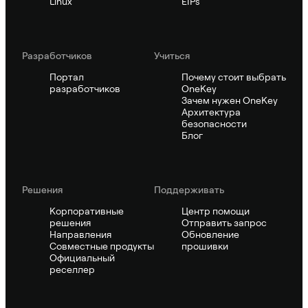
Linux
EIPs
Pазработчиков
Учиться
Портал
Почему стоит выбрать
разработчиков
OneKey
Зачем нужен OneKey
Архитектура
безопасности
Блог
Решения
Поддерживать
Корпоративные
Центр помощи
решения
Отправить запрос
Направления
Обновление
Совместные продукты
прошивки
Официальный
реселлер