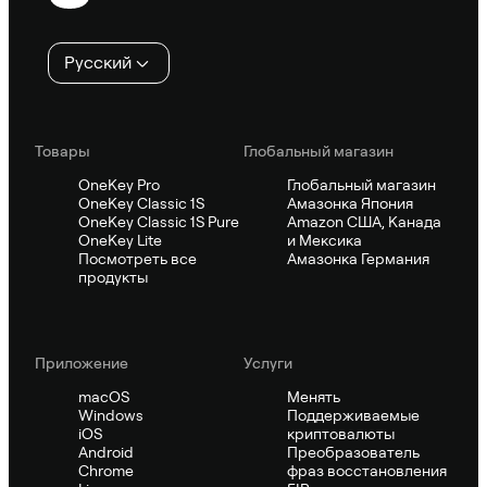
колонтитул
Русский
Товары
Глобальный магазин
OneKey Pro
Глобальный магазин
OneKey Classic 1S
Амазонка Япония
OneKey Classic 1S Pure
Amazon США, Канада
OneKey Lite
и Мексика
Посмотреть все
Амазонка Германия
продукты
Приложение
Услуги
macOS
Менять
Windows
Поддерживаемые
iOS
криптовалюты
Android
Преобразователь
Chrome
фраз восстановления