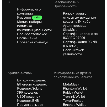
О
Безопасность &
Прозрачность
Информация о
компании
Репозитории с
открытым исходным
Карьера
Найм
кодом на Гитхабе
Медиа-наборы
Аудит проведен
политика
SlowMist
конфиденциальности
Сертифицировано по
Пользовательское
ISO/IEC 27001
Соглашение
Сертификация ЕС NB
Проверка команды
(EN 18031)
Сообщить об
уязвимости
Крипто-активы
Мигрировать из других
приложений-кошельков
Биткоин-кошелек
Ethereum кошелек
MetaMask
Кошелек Solana
Phantom Wallet
XRP кошелек
Rabby Wallet
USDT кошелек
Tronlink Wallet
Кошелек BNB
TokenPocket
Посмотреть все
Binance Wallet