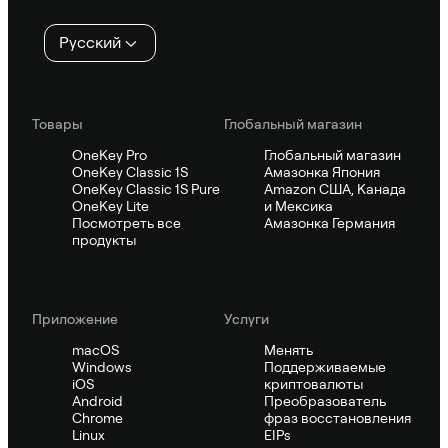
Русский
Товары
Глобальный магазин
OneKey Pro
Глобальный магазин
OneKey Classic 1S
Амазонка Япония
OneKey Classic 1S Pure
Amazon США, Канада
OneKey Lite
и Мексика
Посмотреть все
Амазонка Германия
продукты
Приложение
Услуги
macOS
Менять
Windows
Поддерживаемые
iOS
криптовалюты
Android
Преобразователь
Chrome
фраз восстановления
Linux
EIPs