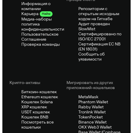
Информация о
компании
Репозитории с
открытым исходным
Карьера
Найм
кодом на Гитхабе
Медиа-наборы
Аудит проведен
политика
SlowMist
конфиденциальности
Сертифицировано по
Пользовательское
ISO/IEC 27001
Соглашение
Сертификация ЕС NB
Проверка команды
(EN 18031)
Сообщить об
уязвимости
Крипто-активы
Мигрировать из других
приложений-кошельков
Биткоин-кошелек
Ethereum кошелек
MetaMask
Кошелек Solana
Phantom Wallet
XRP кошелек
Rabby Wallet
USDT кошелек
Tronlink Wallet
Кошелек BNB
TokenPocket
Посмотреть все
Binance Wallet
кошельки
OKX Web3 Wallet
Base Wallet (Coinbase