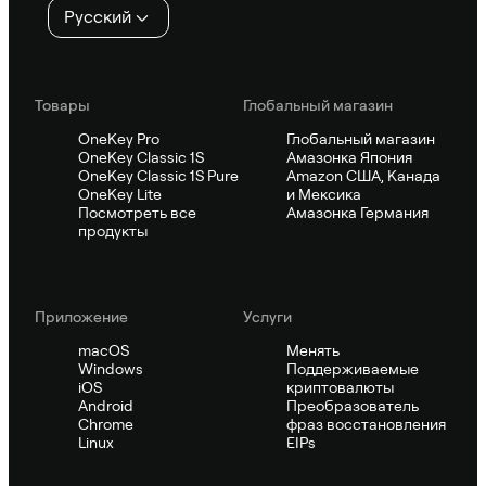
Русский
Товары
Глобальный магазин
OneKey Pro
Глобальный магазин
OneKey Classic 1S
Амазонка Япония
OneKey Classic 1S Pure
Amazon США, Канада
OneKey Lite
и Мексика
Посмотреть все
Амазонка Германия
продукты
Приложение
Услуги
macOS
Менять
Windows
Поддерживаемые
iOS
криптовалюты
Android
Преобразователь
Chrome
фраз восстановления
Linux
EIPs