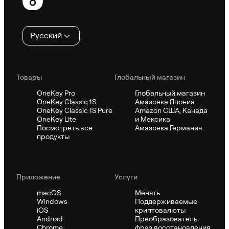
колонтитул
Русский
Товары
Глобальный магазин
OneKey Pro
Глобальный магазин
OneKey Classic 1S
Амазонка Япония
OneKey Classic 1S Pure
Amazon США, Канада
OneKey Lite
и Мексика
Посмотреть все
Амазонка Германия
продукты
Приложение
Услуги
macOS
Менять
Windows
Поддерживаемые
iOS
криптовалюты
Android
Преобразователь
Chrome
фраз восстановления