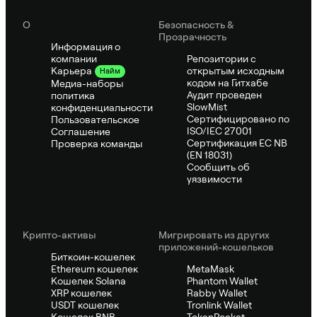
О
Безопасность &
Прозрачность
Информация о
компании
Репозитории с
открытым исходным
Карьера
Найм
кодом на Гитхабе
Медиа-наборы
Аудит проведен
политика
SlowMist
конфиденциальности
Сертифицировано по
Пользовательское
ISO/IEC 27001
Соглашение
Сертификация ЕС NB
Проверка команды
(EN 18031)
Сообщить об
уязвимости
Крипто-активы
Мигрировать из других
приложений-кошельков
Биткоин-кошелек
Ethereum кошелек
MetaMask
Кошелек Solana
Phantom Wallet
XRP кошелек
Rabby Wallet
USDT кошелек
Tronlink Wallet
Кошелек BNB
TokenPocket