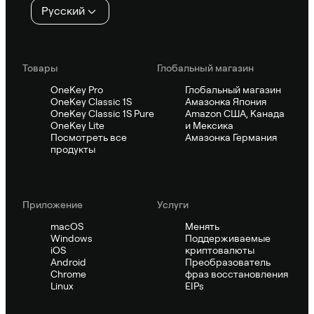
Русский
Товары
Глобальный магазин
OneKey Pro
Глобальный магазин
OneKey Classic 1S
Амазонка Япония
OneKey Classic 1S Pure
Amazon США, Канада
OneKey Lite
и Мексика
Посмотреть все
Амазонка Германия
продукты
Приложение
Услуги
macOS
Менять
Windows
Поддерживаемые
iOS
криптовалюты
Android
Преобразователь
Chrome
фраз восстановления
Linux
EIPs