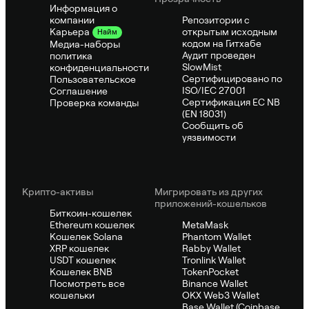
Информация о
компании
Репозитории с
открытым исходным
Карьера
Найм
кодом на Гитхабе
Медиа-наборы
Аудит проведен
политика
SlowMist
конфиденциальности
Сертифицировано по
Пользовательское
ISO/IEC 27001
Соглашение
Сертификация ЕС NB
Проверка команды
(EN 18031)
Сообщить об
уязвимости
Крипто-активы
Мигрировать из других
приложений-кошельков
Биткоин-кошелек
Ethereum кошелек
MetaMask
Кошелек Solana
Phantom Wallet
XRP кошелек
Rabby Wallet
USDT кошелек
Tronlink Wallet
Кошелек BNB
TokenPocket
Посмотреть все
Binance Wallet
кошельки
OKX Web3 Wallet
Base Wallet (Coinbase