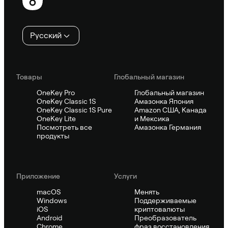
колонтитул
Русский
Товары
Глобальный магазин
OneKey Pro
Глобальный магазин
OneKey Classic 1S
Амазонка Япония
OneKey Classic 1S Pure
Amazon США, Канада
OneKey Lite
и Мексика
Посмотреть все
Амазонка Германия
продукты
Приложение
Услуги
macOS
Менять
Windows
Поддерживаемые
iOS
криптовалюты
Android
Преобразователь
Chrome
фраз восстановления