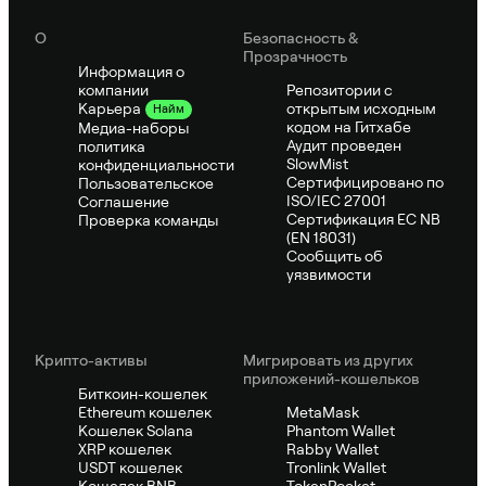
О
Безопасность &
Прозрачность
Информация о
компании
Репозитории с
открытым исходным
Карьера
Найм
кодом на Гитхабе
Медиа-наборы
Аудит проведен
политика
SlowMist
конфиденциальности
Сертифицировано по
Пользовательское
ISO/IEC 27001
Соглашение
Сертификация ЕС NB
Проверка команды
(EN 18031)
Сообщить об
уязвимости
Крипто-активы
Мигрировать из других
приложений-кошельков
Биткоин-кошелек
Ethereum кошелек
MetaMask
Кошелек Solana
Phantom Wallet
XRP кошелек
Rabby Wallet
USDT кошелек
Tronlink Wallet
Кошелек BNB
TokenPocket