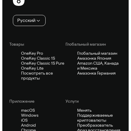
колонтитул
Русский
Товары
Глобальный магазин
OneKey Pro
Глобальный магазин
OneKey Classic 1S
Амазонка Япония
OneKey Classic 1S Pure
Amazon США, Канада
OneKey Lite
и Мексика
Посмотреть все
Амазонка Германия
продукты
Приложение
Услуги
macOS
Менять
Windows
Поддерживаемые
iOS
криптовалюты
Android
Преобразователь
Chrome
фраз восстановления