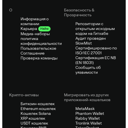
О
Безопасность &
Прозрачность
Информация о
компании
Репозитории с
открытым исходным
Карьера
Найм
кодом на Гитхабе
Медиа-наборы
Аудит проведен
политика
SlowMist
конфиденциальности
Сертифицировано по
Пользовательское
ISO/IEC 27001
Соглашение
Сертификация ЕС NB
Проверка команды
(EN 18031)
Сообщить об
уязвимости
Крипто-активы
Мигрировать из других
приложений-кошельков
Биткоин-кошелек
Ethereum кошелек
MetaMask
Кошелек Solana
Phantom Wallet
XRP кошелек
Rabby Wallet
USDT кошелек
Tronlink Wallet
Кошелек BNB
TokenPocket