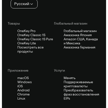
Русский
Товары
Глобальный магазин
OneKey Pro
Глобальный магазин
OneKey Classic 1S
Амазонка Япония
OneKey Classic 1S Pure
Amazon США, Канада
OneKey Lite
и Мексика
Посмотреть все
Амазонка Германия
продукты
Приложение
Услуги
macOS
Менять
Windows
Поддерживаемые
iOS
криптовалюты
Android
Преобразователь
Chrome
фраз восстановления
Linux
EIPs