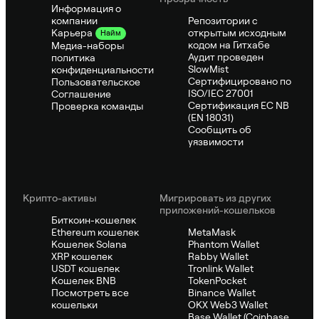
Информация о
компании
Репозитории с
открытым исходным
Карьера
Найм
кодом на Гитхабе
Медиа-наборы
Аудит проведен
политика
SlowMist
конфиденциальности
Сертифицировано по
Пользовательское
ISO/IEC 27001
Соглашение
Сертификация ЕС NB
Проверка команды
(EN 18031)
Сообщить об
уязвимости
Крипто-активы
Мигрировать из других
приложений-кошельков
Биткоин-кошелек
Ethereum кошелек
MetaMask
Кошелек Solana
Phantom Wallet
XRP кошелек
Rabby Wallet
USDT кошелек
Tronlink Wallet
Кошелек BNB
TokenPocket
Посмотреть все
Binance Wallet
кошельки
OKX Web3 Wallet
Base Wallet (Coinbase