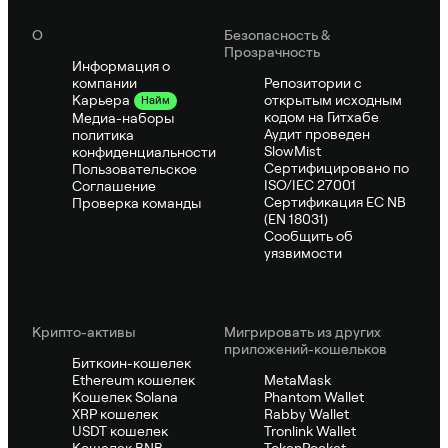
О
Безопасность &
Прозрачность
Информация о
компании
Репозитории с
открытым исходным
Карьера
Найм
кодом на Гитхабе
Медиа-наборы
Аудит проведен
политика
SlowMist
конфиденциальности
Сертифицировано по
Пользовательское
ISO/IEC 27001
Соглашение
Сертификация ЕС NB
Проверка команды
(EN 18031)
Сообщить об
уязвимости
Крипто-активы
Мигрировать из других
приложений-кошельков
Биткоин-кошелек
Ethereum кошелек
MetaMask
Кошелек Solana
Phantom Wallet
XRP кошелек
Rabby Wallet
USDT кошелек
Tronlink Wallet
Кошелек BNB
TokenPocket