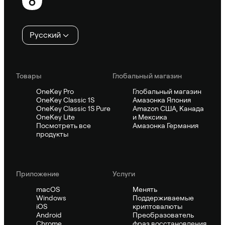
колонтитул
Русский
Товары
Глобальный магазин
OneKey Pro
Глобальный магазин
OneKey Classic 1S
Амазонка Япония
OneKey Classic 1S Pure
Amazon США, Канада
OneKey Lite
и Мексика
Посмотреть все
Амазонка Германия
продукты
Приложение
Услуги
macOS
Менять
Windows
Поддерживаемые
iOS
криптовалюты
Android
Преобразователь
Chrome
фраз восстановления