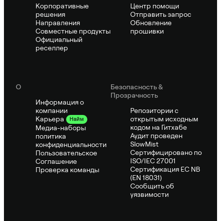
Корпоративные
Центр помощи
решения
Отправить запрос
Направления
Обновление
Совместные продукты
прошивки
Официальный
реселлер
О
Безопасность &
Прозрачность
Информация о
компании
Репозитории с
открытым исходным
Карьера
Найм
кодом на Гитхабе
Медиа-наборы
Аудит проведен
политика
SlowMist
конфиденциальности
Сертифицировано по
Пользовательское
ISO/IEC 27001
Соглашение
Сертификация ЕС NB
Проверка команды
(EN 18031)
Сообщить об
уязвимости