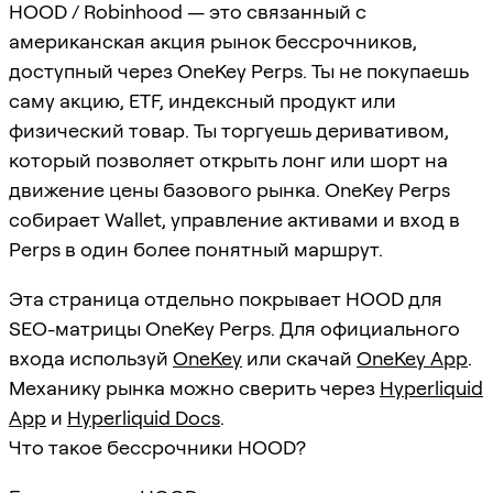
HOOD / Robinhood — это связанный с
американская акция рынок бессрочников,
доступный через OneKey Perps. Ты не покупаешь
саму акцию, ETF, индексный продукт или
физический товар. Ты торгуешь деривативом,
который позволяет открыть лонг или шорт на
движение цены базового рынка. OneKey Perps
собирает Wallet, управление активами и вход в
Perps в один более понятный маршрут.
Эта страница отдельно покрывает HOOD для
SEO-матрицы OneKey Perps. Для официального
входа используй
OneKey
или скачай
OneKey App
.
Механику рынка можно сверить через
Hyperliquid
App
и
Hyperliquid Docs
.
Что такое бессрочники HOOD?