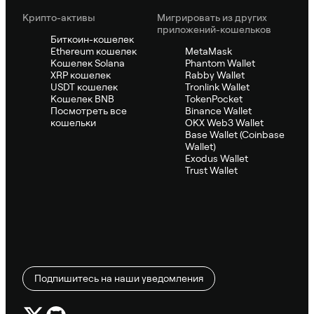
Крипто-активы
Мигрировать из других
приложений-кошельков
Биткоин-кошелек
Ethereum кошелек
MetaMask
Кошелек Solana
Phantom Wallet
XRP кошелек
Rabby Wallet
USDT кошелек
Tronlink Wallet
Кошелек BNB
TokenPocket
Посмотреть все
Binance Wallet
кошельки
OKX Web3 Wallet
Base Wallet (Coinbase
Wallet)
Exodus Wallet
Trust Wallet
Подпишитесь на наши уведомления