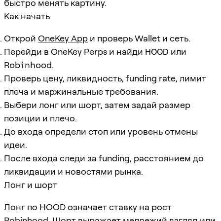
быстро менять картину.
Как начать
Открой
OneKey App
и проверь Wallet и сеть.
Перейди в OneKey Perps и найди
HOOD
или
Robinhood
.
Проверь цену, ликвидность, funding rate, лимит
плеча и маржинальные требования.
Выбери лонг или шорт, затем задай размер
позиции и плечо.
До входа определи стоп или уровень отмены
идеи.
После входа следи за funding, расстоянием до
ликвидации и новостями рынка.
Лонг и шорт
Лонг по HOOD означает ставку на рост
Robinhood. Шорт выражает медвежий взгляд или