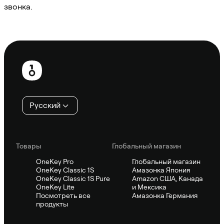
звонка.
Спросить Sifu
Нижний
колонтитул
Русский
Товары
Глобальный магазин
OneKey Pro
Глобальный магазин
OneKey Classic 1S
Амазонка Япония
OneKey Classic 1S Pure
Amazon США, Канада
OneKey Lite
и Мексика
Посмотреть все
Амазонка Германия
продукты