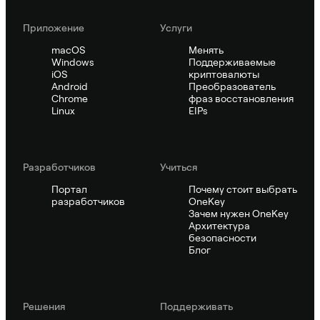
Приложение
Услуги
macOS
Менять
Windows
Поддерживаемые
iOS
криптовалюты
Android
Преобразователь
Chrome
фраз восстановления
Linux
EIPs
Pазработчиков
Учиться
Портал
Почему стоит выбрать
разработчиков
OneKey
Зачем нужен OneKey
Архитектура
безопасности
Блог
Решения
Поддерживать