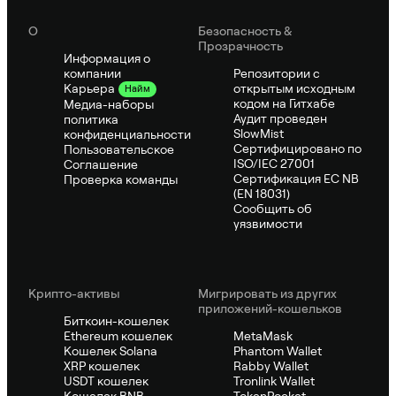
О
Безопасность &
Прозрачность
Информация о
компании
Репозитории с
открытым исходным
Карьера
Найм
кодом на Гитхабе
Медиа-наборы
Аудит проведен
политика
SlowMist
конфиденциальности
Сертифицировано по
Пользовательское
ISO/IEC 27001
Соглашение
Сертификация ЕС NB
Проверка команды
(EN 18031)
Сообщить об
уязвимости
Крипто-активы
Мигрировать из других
приложений-кошельков
Биткоин-кошелек
Ethereum кошелек
MetaMask
Кошелек Solana
Phantom Wallet
XRP кошелек
Rabby Wallet
USDT кошелек
Tronlink Wallet
Кошелек BNB
TokenPocket