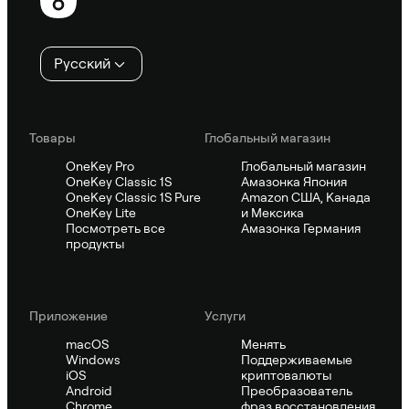
колонтитул
Русский
Товары
Глобальный магазин
OneKey Pro
Глобальный магазин
OneKey Classic 1S
Амазонка Япония
OneKey Classic 1S Pure
Amazon США, Канада
OneKey Lite
и Мексика
Посмотреть все
Амазонка Германия
продукты
Приложение
Услуги
macOS
Менять
Windows
Поддерживаемые
iOS
криптовалюты
Android
Преобразователь
Chrome
фраз восстановления