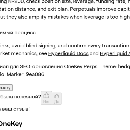
ing KR200, check position size, leverage, funding rate,
dation distance, and exit plan. Perpetuals improve capit
but they also amplify mistakes when leverage is too high
емый процесс
 links, avoid blind signing, and confirm every transaction
arket mechanics, see
Hyperliquid Docs
and
Hyperliquid
иал для SEO-обновления OneKey Perps. Theme: hedg
lio. Marker: 9ea086.
сылку
 была полезной?
Нет
Да
 ваш отзыв!
OneKey