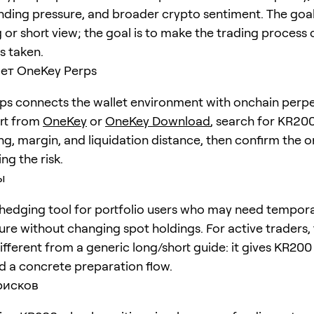
unding pressure, and broader crypto sentiment. The goal 
 or short view; the goal is to make the trading process 
is taken.
ет OneKey Perps
s connects the wallet environment with onchain perpe
art from
OneKey
or
OneKey Download
, search for
KR20
ng, margin, and liquidation distance, then confirm the o
ng the risk.
ы
hedging tool for portfolio users who may need tempora
ure without changing spot holdings. For active traders,
different from a generic long/short guide: it gives KR200
d a concrete preparation flow.
рисков