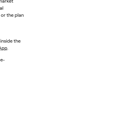
 market
al
 or the plan
 inside the
 App
.
e-