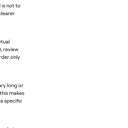
is not to
clearer
tual
0
, review
rder only
ry long or
 this makes
 a specific