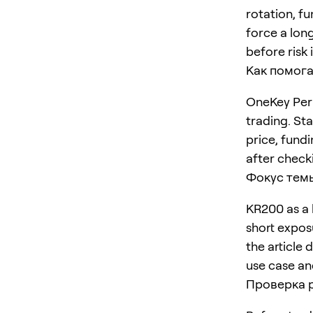
rotation, f
force a long
before risk 
Как помога
OneKey Perp
trading. St
price, fundi
after checki
Фокус тем
KR200 as a 
short expos
the article 
use case an
Проверка 