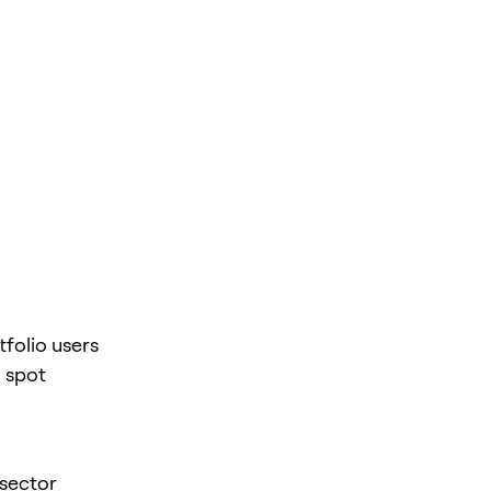
folio users
 spot
 sector