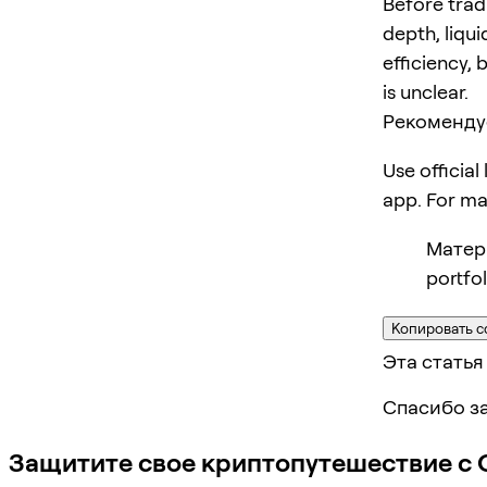
Before trad
depth, liqui
efficiency, 
is unclear.
Рекоменду
Use official
app. For m
Матер
portfo
Копировать с
Эта статья
Спасибо за
Защитите свое криптопутешествие с 