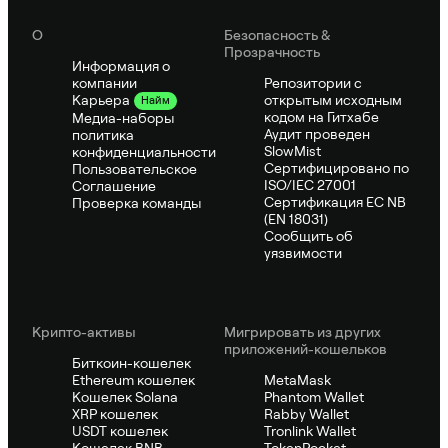
О
Безопасность &
Прозрачность
Информация о
компании
Репозитории с
открытым исходным
Карьера
Найм
кодом на Гитхабе
Медиа-наборы
Аудит проведен
политика
SlowMist
конфиденциальности
Сертифицировано по
Пользовательское
ISO/IEC 27001
Соглашение
Сертификация ЕС NB
Проверка команды
(EN 18031)
Сообщить об
уязвимости
Крипто-активы
Мигрировать из других
приложений-кошельков
Биткоин-кошелек
Ethereum кошелек
MetaMask
Кошелек Solana
Phantom Wallet
XRP кошелек
Rabby Wallet
USDT кошелек
Tronlink Wallet
Кошелек BNB
TokenPocket