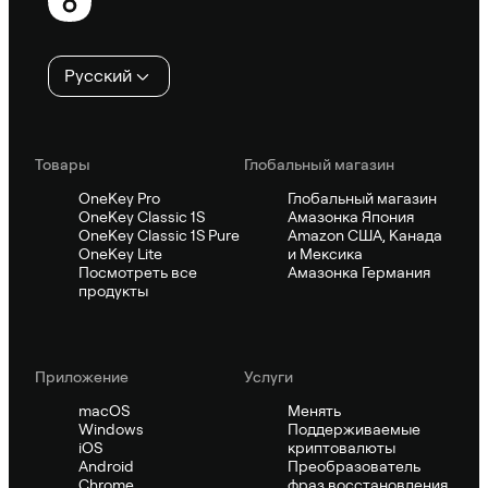
колонтитул
Русский
Товары
Глобальный магазин
OneKey Pro
Глобальный магазин
OneKey Classic 1S
Амазонка Япония
OneKey Classic 1S Pure
Amazon США, Канада
OneKey Lite
и Мексика
Посмотреть все
Амазонка Германия
продукты
Приложение
Услуги
macOS
Менять
Windows
Поддерживаемые
iOS
криптовалюты
Android
Преобразователь
Chrome
фраз восстановления