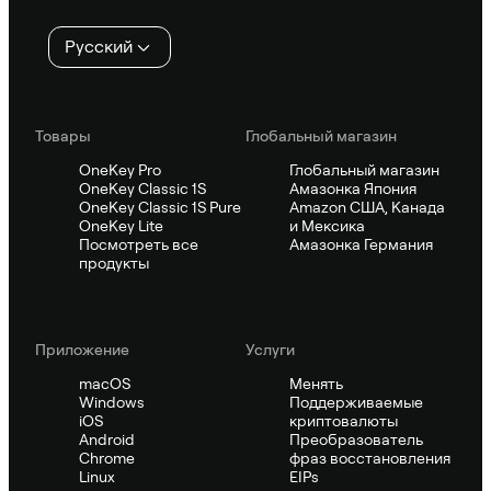
Русский
Товары
Глобальный магазин
OneKey Pro
Глобальный магазин
OneKey Classic 1S
Амазонка Япония
OneKey Classic 1S Pure
Amazon США, Канада
OneKey Lite
и Мексика
Посмотреть все
Амазонка Германия
продукты
Приложение
Услуги
macOS
Менять
Windows
Поддерживаемые
iOS
криптовалюты
Android
Преобразователь
Chrome
фраз восстановления
Linux
EIPs