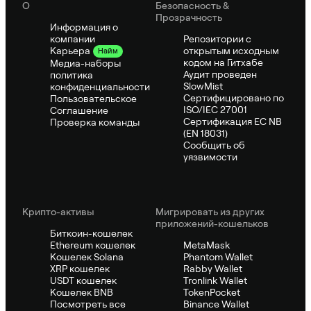
О
Безопасность &
Прозрачность
Информация о
компании
Репозитории с
открытым исходным
Карьера
Найм
кодом на Гитхабе
Медиа-наборы
Аудит проведен
политика
SlowMist
конфиденциальности
Сертифицировано по
Пользовательское
ISO/IEC 27001
Соглашение
Сертификация ЕС NB
Проверка команды
(EN 18031)
Сообщить об
уязвимости
Крипто-активы
Мигрировать из других
приложений-кошельков
Биткоин-кошелек
Ethereum кошелек
MetaMask
Кошелек Solana
Phantom Wallet
XRP кошелек
Rabby Wallet
USDT кошелек
Tronlink Wallet
Кошелек BNB
TokenPocket
Посмотреть все
Binance Wallet