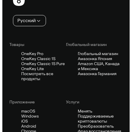
колонтитул
Русский
Товары
Глобальный магазин
OneKey Pro
Глобальный магазин
OneKey Classic 1S
Амазонка Япония
OneKey Classic 1S Pure
Amazon США, Канада
OneKey Lite
и Мексика
Посмотреть все
Амазонка Германия
продукты
Приложение
Услуги
macOS
Менять
Windows
Поддерживаемые
iOS
криптовалюты
Android
Преобразователь
Chrome
фраз восстановления