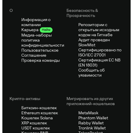
О
Безопасность &
Прозрачность
Информация о
компании
Репозитории с
открытым исходным
Карьера
Найм
кодом на Гитхабе
Медиа-наборы
Аудит проведен
политика
SlowMist
конфиденциальности
Сертифицировано по
Пользовательское
ISO/IEC 27001
Соглашение
Сертификация ЕС NB
Проверка команды
(EN 18031)
Сообщить об
уязвимости
Крипто-активы
Мигрировать из других
приложений-кошельков
Биткоин-кошелек
Ethereum кошелек
MetaMask
Кошелек Solana
Phantom Wallet
XRP кошелек
Rabby Wallet
USDT кошелек
Tronlink Wallet
Кошелек BNB
TokenPocket