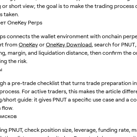
 or short view; the goal is to make the trading process 
is taken.
ет OneKey Perps
s connects the wallet environment with onchain perpe
art from
OneKey
or
OneKey Download
, search for
PNUT
ng, margin, and liquidation distance, then confirm the o
ng the risk.
ы
h a pre-trade checklist that turns trade preparation in
rocess. For active traders, this makes the article diffe
g/short guide: it gives PNUT a specific use case and a c
 flow.
рисков
ing PNUT, check position size, leverage, funding rate, 