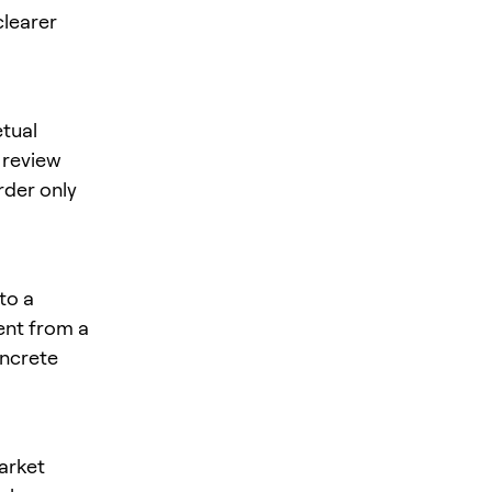
clearer
tual
, review
rder only
to a
rent from a
oncrete
market