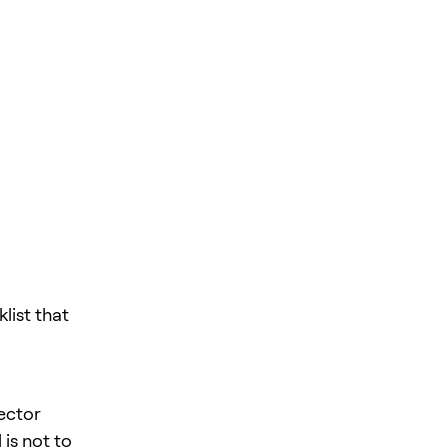
ist that
sector
is not to