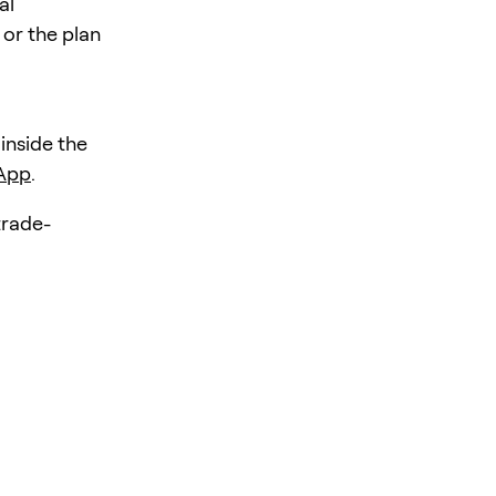
al
 or the plan
 inside the
 App
.
rade-