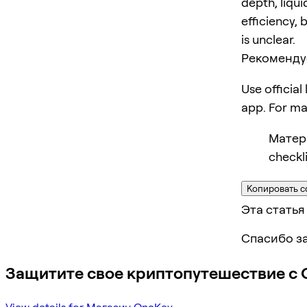
depth, liqui
efficiency, 
is unclear.
Рекоменду
Use official
app. For m
Матери
checkli
Копировать с
Эта статья
Спасибо за
Защитите свое криптопутешествие с 