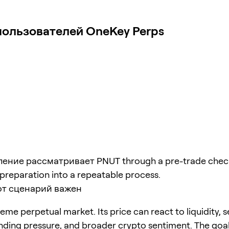
пользователей OneKey Perps
ение рассматривает PNUT through a pre-trade checkl
 preparation into a repeatable process.
от сценарий важен
eme perpetual market. Its price can react to liquidity, 
unding pressure, and broader crypto sentiment. The goal 