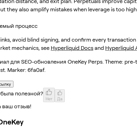
dation distance, and exit plan. Perpetuals improve capit
but they also amplify mistakes when leverage is too high
емый процесс
 links, avoid blind signing, and confirm every transaction
arket mechanics, see
Hyperliquid Docs
and
Hyperliquid
ал для SEO-обновления OneKey Perps. Theme: pre-t
st. Marker: 6fa0af.
сылку
 была полезной?
Нет
Да
 ваш отзыв!
OneKey