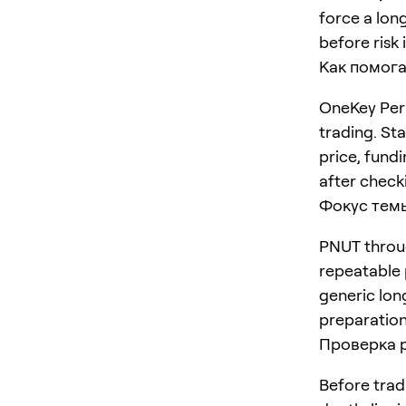
force a long
before risk 
Как помога
OneKey Perp
trading. St
price, fundi
after checki
Фокус тем
PNUT throug
repeatable p
generic lon
preparation
Проверка 
Before trad