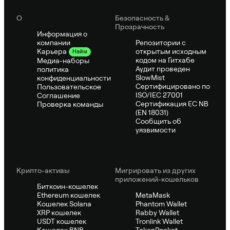
О
Безопасность &
Прозрачность
Информация о
компании
Репозитории с
открытым исходным
Карьера
Найм
кодом на Гитхабе
Медиа-наборы
Аудит проведен
политика
SlowMist
конфиденциальности
Сертифицировано по
Пользовательское
ISO/IEC 27001
Соглашение
Сертификация ЕС NB
Проверка команды
(EN 18031)
Сообщить об
уязвимости
Крипто-активы
Мигрировать из других
приложений-кошельков
Биткоин-кошелек
Ethereum кошелек
MetaMask
Кошелек Solana
Phantom Wallet
XRP кошелек
Rabby Wallet
USDT кошелек
Tronlink Wallet
Кошелек BNB
TokenPocket