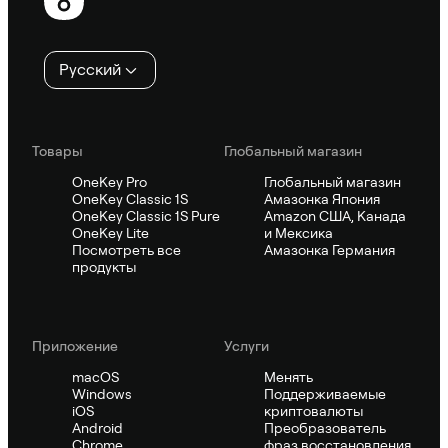
колонтитул
Русский
Товары
Глобальный магазин
OneKey Pro
Глобальный магазин
OneKey Classic 1S
Амазонка Япония
OneKey Classic 1S Pure
Amazon США, Канада
OneKey Lite
и Мексика
Посмотреть все
Амазонка Германия
продукты
Приложение
Услуги
macOS
Менять
Windows
Поддерживаемые
iOS
криптовалюты
Android
Преобразователь
Chrome
фраз восстановления