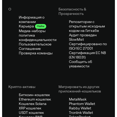
О
Безопасность &
Прозрачность
Информация о
компании
Репозитории с
открытым исходным
Карьера
Найм
кодом на Гитхабе
Медиа-наборы
Аудит проведен
политика
SlowMist
конфиденциальности
Сертифицировано по
Пользовательское
ISO/IEC 27001
Соглашение
Сертификация ЕС NB
Проверка команды
(EN 18031)
Сообщить об
уязвимости
Крипто-активы
Мигрировать из других
приложений-кошельков
Биткоин-кошелек
Ethereum кошелек
MetaMask
Кошелек Solana
Phantom Wallet
XRP кошелек
Rabby Wallet
USDT кошелек
Tronlink Wallet
Кошелек BNB
TokenPocket