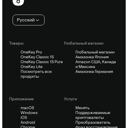
колонтитул
Русский
Товары
Глобальный магазин
OneKey Pro
Глобальный магазин
OneKey Classic 1S
Амазонка Япония
OneKey Classic 1S Pure
Amazon США, Канада
OneKey Lite
и Мексика
Посмотреть все
Амазонка Германия
продукты
Приложение
Услуги
macOS
Менять
Windows
Поддерживаемые
iOS
криптовалюты
Android
Преобразователь
Chrome
фраз восстановления