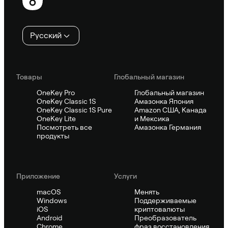
колонтитул
Русский
Товары
Глобальный магазин
OneKey Pro
Глобальный магазин
OneKey Classic 1S
Амазонка Япония
OneKey Classic 1S Pure
Amazon США, Канада
OneKey Lite
и Мексика
Посмотреть все
Амазонка Германия
продукты
Приложение
Услуги
macOS
Менять
Windows
Поддерживаемые
iOS
криптовалюты
Android
Преобразователь
Chrome
фраз восстановления