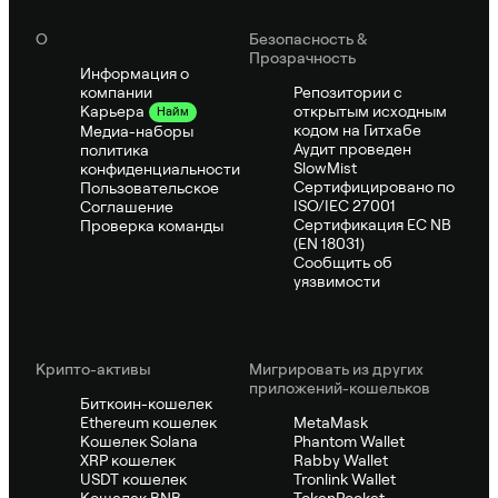
О
Безопасность &
Прозрачность
Информация о
компании
Репозитории с
открытым исходным
Карьера
Найм
кодом на Гитхабе
Медиа-наборы
Аудит проведен
политика
SlowMist
конфиденциальности
Сертифицировано по
Пользовательское
ISO/IEC 27001
Соглашение
Сертификация ЕС NB
Проверка команды
(EN 18031)
Сообщить об
уязвимости
Крипто-активы
Мигрировать из других
приложений-кошельков
Биткоин-кошелек
Ethereum кошелек
MetaMask
Кошелек Solana
Phantom Wallet
XRP кошелек
Rabby Wallet
USDT кошелек
Tronlink Wallet
Кошелек BNB
TokenPocket