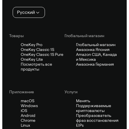
Русский
Товары
Глобальный магазин
OneKey Pro
Глобальный магазин
OneKey Classic 1S
Амазонка Япония
OneKey Classic 1S Pure
Amazon США, Канада
OneKey Lite
и Мексика
Посмотреть все
Амазонка Германия
продукты
Приложение
Услуги
macOS
Менять
Windows
Поддерживаемые
iOS
криптовалюты
Android
Преобразователь
Chrome
фраз восстановления
Linux
EIPs