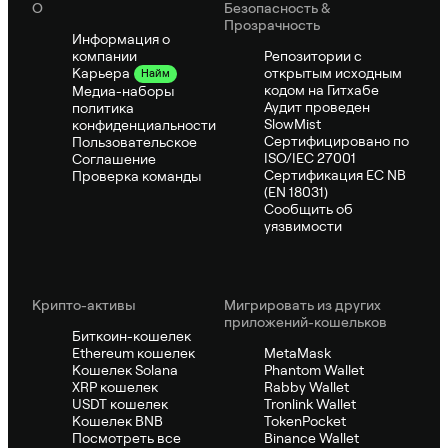
О
Безопасность &
Прозрачность
Информация о
компании
Репозитории с
открытым исходным
Карьера
Найм
кодом на Гитхабе
Медиа-наборы
Аудит проведен
политика
SlowMist
конфиденциальности
Сертифицировано по
Пользовательское
ISO/IEC 27001
Соглашение
Сертификация ЕС NB
Проверка команды
(EN 18031)
Сообщить об
уязвимости
Крипто-активы
Мигрировать из других
приложений-кошельков
Биткоин-кошелек
Ethereum кошелек
MetaMask
Кошелек Solana
Phantom Wallet
XRP кошелек
Rabby Wallet
USDT кошелек
Tronlink Wallet
Кошелек BNB
TokenPocket
Посмотреть все
Binance Wallet