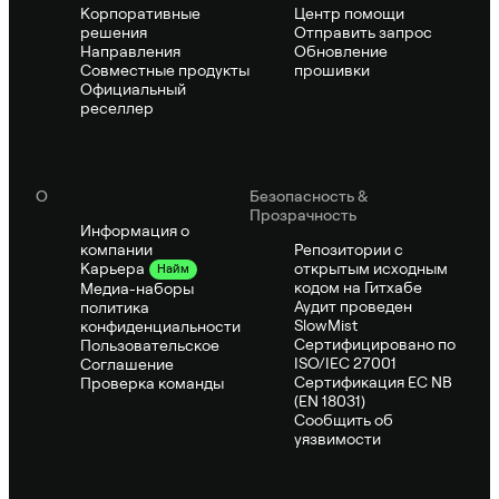
Корпоративные
Центр помощи
решения
Отправить запрос
Направления
Обновление
Совместные продукты
прошивки
Официальный
реселлер
О
Безопасность &
Прозрачность
Информация о
компании
Репозитории с
открытым исходным
Карьера
Найм
кодом на Гитхабе
Медиа-наборы
Аудит проведен
политика
SlowMist
конфиденциальности
Сертифицировано по
Пользовательское
ISO/IEC 27001
Соглашение
Сертификация ЕС NB
Проверка команды
(EN 18031)
Сообщить об
уязвимости