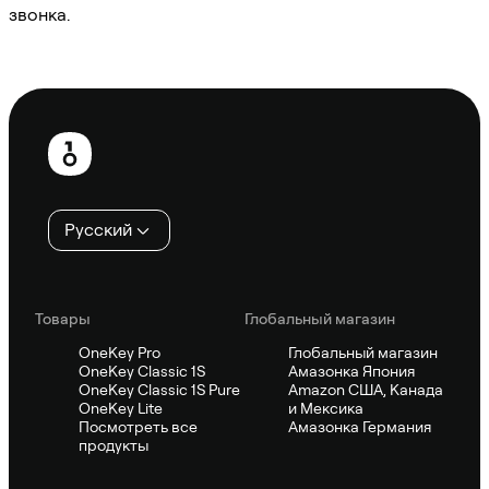
звонка.
Спросить Sifu
Нижний
колонтитул
Русский
Товары
Глобальный магазин
OneKey Pro
Глобальный магазин
OneKey Classic 1S
Амазонка Япония
OneKey Classic 1S Pure
Amazon США, Канада
OneKey Lite
и Мексика
Посмотреть все
Амазонка Германия
продукты