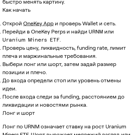
быстро менять картину.
Как начать
Открой
OneKey App
и проверь Wallet и сеть.
Перейди в OneKey Perps и найди
URNM
или
Uranium Miners ETF
.
Проверь цену, ликвидность, funding rate, лимит
плеча и маржинальные требования.
Выбери лонг или шорт, затем задай размер
позиции и плечо.
До входа определи стоп или уровень отмены
идеи.
После входа следи за funding, расстоянием до
ликвидации и новостями рынка.
Лонг и шорт
Лонг по URNM означает ставку на рост Uranium
Miners ETF. Шорт выражает медвежий взгляд или