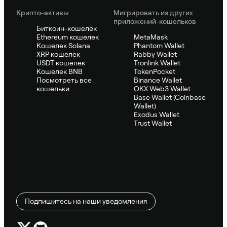
Крипто-активы
Мигрировать из других
приложений-кошельков
Биткоин-кошелек
Ethereum кошелек
MetaMask
Кошелек Solana
Phantom Wallet
XRP кошелек
Rabby Wallet
USDT кошелек
Tronlink Wallet
Кошелек BNB
TokenPocket
Посмотреть все
Binance Wallet
кошельки
OKX Web3 Wallet
Base Wallet (Coinbase
Wallet)
Exodus Wallet
Trust Wallet
Подпишитесь на наши уведомления