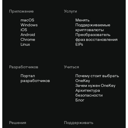
Приложение
Услуги
macOS
Менять
Windows
Поддерживаемые
iOS
криптовалюты
Android
Преобразователь
Chrome
фраз восстановления
Linux
EIPs
Pазработчиков
Учиться
Портал
Почему стоит выбрать
разработчиков
OneKey
Зачем нужен OneKey
Архитектура
безопасности
Блог
Решения
Поддерживать