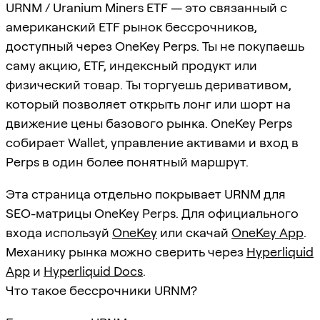
URNM / Uranium Miners ETF — это связанный с
американский ETF рынок бессрочников,
доступный через OneKey Perps. Ты не покупаешь
саму акцию, ETF, индексный продукт или
физический товар. Ты торгуешь деривативом,
который позволяет открыть лонг или шорт на
движение цены базового рынка. OneKey Perps
собирает Wallet, управление активами и вход в
Perps в один более понятный маршрут.
Эта страница отдельно покрывает URNM для
SEO-матрицы OneKey Perps. Для официального
входа используй
OneKey
или скачай
OneKey App
.
Механику рынка можно сверить через
Hyperliquid
App
и
Hyperliquid Docs
.
Что такое бессрочники URNM?