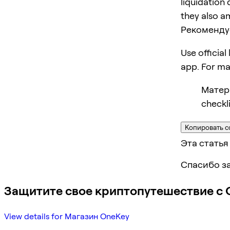
liquidation 
they also am
Рекоменду
Use official
app. For m
Матери
checkl
Копировать с
Эта статья
Спасибо за
Защитите свое криптопутешествие с 
View details for Магазин OneKey