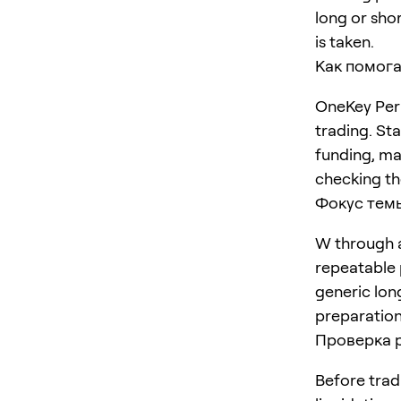
long or shor
is taken.
Как помога
OneKey Perp
trading. St
funding, ma
checking the
Фокус тем
W through a
repeatable p
generic lon
preparation
Проверка 
Before trad