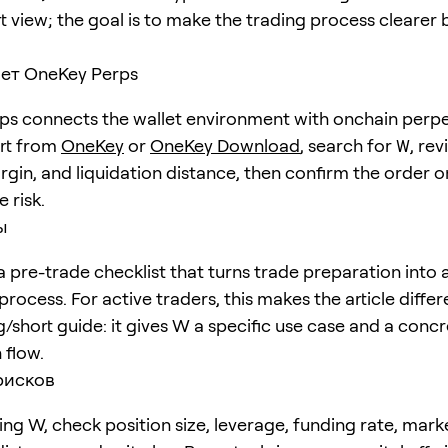
t view; the goal is to make the trading process clearer 
ет OneKey Perps
s connects the wallet environment with onchain perpe
art from
OneKey
or
OneKey Download
, search for
W
, rev
rgin, and liquidation distance, then confirm the order o
 risk.
ы
 pre-trade checklist that turns trade preparation into 
rocess. For active traders, this makes the article diffe
g/short guide: it gives W a specific use case and a conc
 flow.
рисков
ing W, check position size, leverage, funding rate, mark