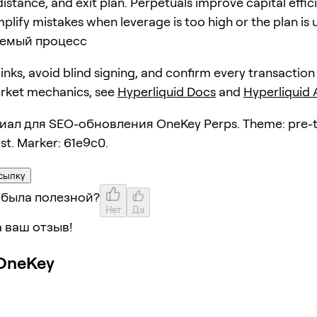
distance, and exit plan. Perpetuals improve capital effic
plify mistakes when leverage is too high or the plan is 
емый процесс
 links, avoid blind signing, and confirm every transaction
arket mechanics, see
Hyperliquid Docs
and
Hyperliquid
ал для SEO-обновления OneKey Perps. Theme: pre-t
ist. Marker: 61e9c0.
сылку
 была полезной?
Нет
Да
 ваш отзыв!
OneKey