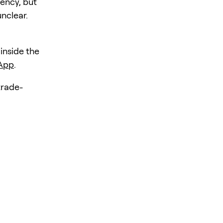
iency, but
unclear.
 inside the
 App
.
rade-