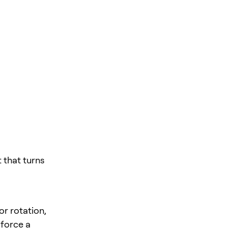
that turns
or rotation,
 force a