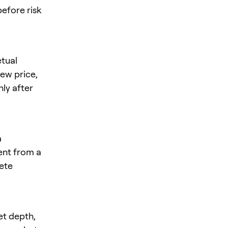
before risk
tual
iew price,
nly after
a
rent from a
rete
et depth,