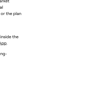
arket
al
 or the plan
 inside the
 App
.
ing-