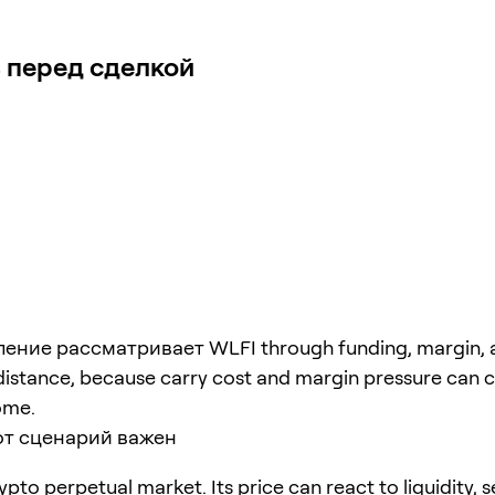
 перед сделкой
ение рассматривает WLFI through funding, margin, 
 distance, because carry cost and margin pressure can 
ome.
от сценарий важен
ypto perpetual market. Its price can react to liquidity, 