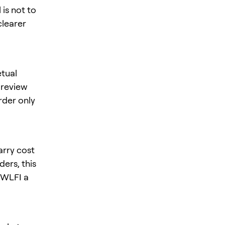
is not to
clearer
tual
, review
rder only
arry cost
ers, this
s WLFI a