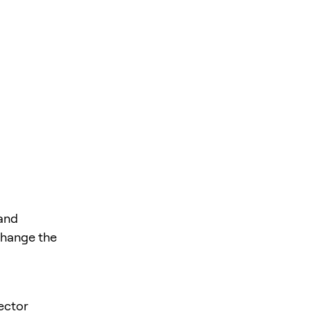
and
change the
sector