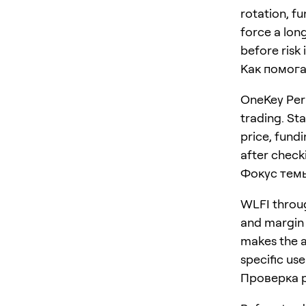
rotation, f
force a long
before risk 
Как помога
OneKey Perp
trading. St
price, fundi
after checki
Фокус тем
WLFI throug
and margin 
makes the ar
specific us
Проверка 