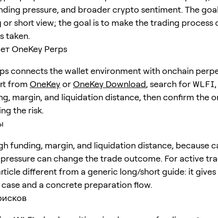
unding pressure, and broader crypto sentiment. The goal 
 or short view; the goal is to make the trading process 
is taken.
ет OneKey Perps
s connects the wallet environment with onchain perpe
art from
OneKey
or
OneKey Download
, search for
WLFI
ng, margin, and liquidation distance, then confirm the o
ng the risk.
ы
h funding, margin, and liquidation distance, because c
pressure can change the trade outcome. For active trad
ticle different from a generic long/short guide: it give
e case and a concrete preparation flow.
рисков