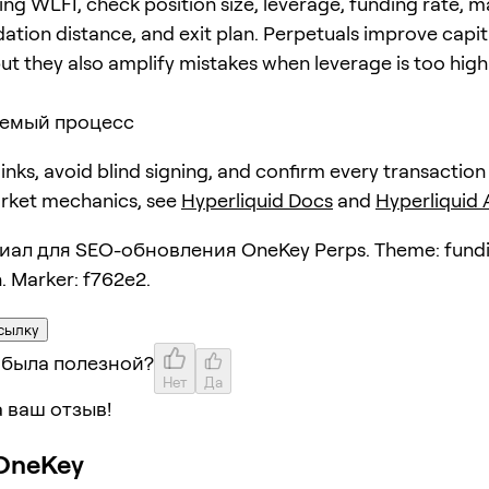
ing WLFI, check position size, leverage, funding rate, m
dation distance, and exit plan. Perpetuals improve capit
but they also amplify mistakes when leverage is too high
емый процесс
 links, avoid blind signing, and confirm every transaction
arket mechanics, see
Hyperliquid Docs
and
Hyperliquid
иал для SEO-обновления OneKey Perps. Theme: fund
. Marker: f762e2.
сылку
 была полезной?
Нет
Да
 ваш отзыв!
OneKey