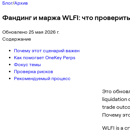
Блог
/
Архив
Фандинг и маржа WLFI: что проверить
Обновлено 25 мая 2026 г.
Содержание
Почему этот сценарий важен
Как помогает OneKey Perps
Фокус темы
Проверка рисков
Рекомендуемый процесс
Это обновл
liquidation
trade outc
Почему эт
WLFI is a cr