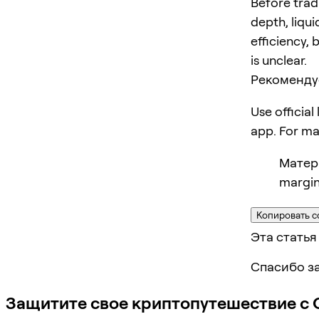
Before trad
depth, liqui
efficiency, 
is unclear.
Рекоменду
Use official
app. For m
Матер
margin
Копировать с
Эта статья
Спасибо за
Защитите свое криптопутешествие с 