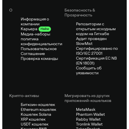
О
Безопасность &
Прозрачность
Информация о
компании
Репозитории с
открытым исходным
Карьера
Найм
кодом на Гитхабе
Медиа-наборы
Аудит проведен
политика
SlowMist
конфиденциальности
Сертифицировано по
Пользовательское
ISO/IEC 27001
Соглашение
Сертификация ЕС NB
Проверка команды
(EN 18031)
Сообщить об
уязвимости
Крипто-активы
Мигрировать из других
приложений-кошельков
Биткоин-кошелек
Ethereum кошелек
MetaMask
Кошелек Solana
Phantom Wallet
XRP кошелек
Rabby Wallet
USDT кошелек
Tronlink Wallet
Кошелек BNB
TokenPocket