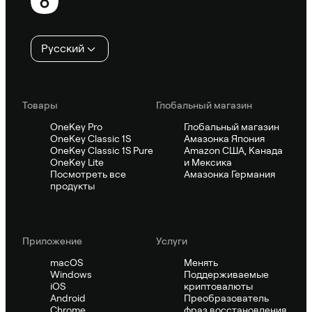
колонтитул
Русский
Товары
Глобальный магазин
OneKey Pro
Глобальный магазин
OneKey Classic 1S
Амазонка Япония
OneKey Classic 1S Pure
Amazon США, Канада
OneKey Lite
и Мексика
Посмотреть все
Амазонка Германия
продукты
Приложение
Услуги
macOS
Менять
Windows
Поддерживаемые
iOS
криптовалюты
Android
Преобразователь
Chrome
фраз восстановления