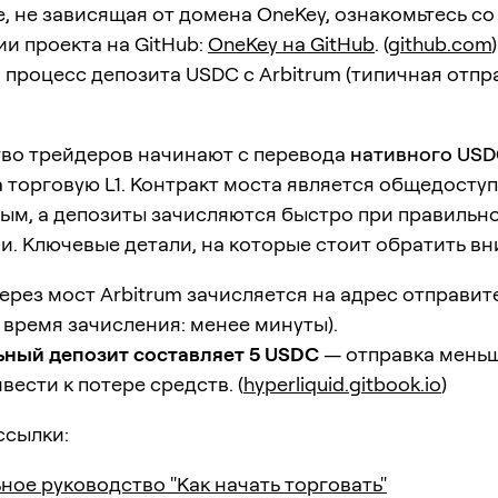
, не зависящая от домена OneKey, ознакомьтесь с
и проекта на GitHub:
OneKey на GitHub
. (
github.com
)
 процесс депозита USDC с Arbitrum (типичная отпр
во трейдеров начинают с перевода
нативного USD
 торговую L1. Контракт моста является общедосту
ым, а депозиты зачисляются быстро при правильн
. Ключевые детали, на которые стоит обратить вн
ерез мост Arbitrum зачисляется на адрес отправит
 время зачисления: менее минуты).
ный депозит составляет 5 USDC
— отправка мень
вести к потере средств. (
hyperliquid.gitbook.io
)
ссылки:
ое руководство "Как начать торговать"