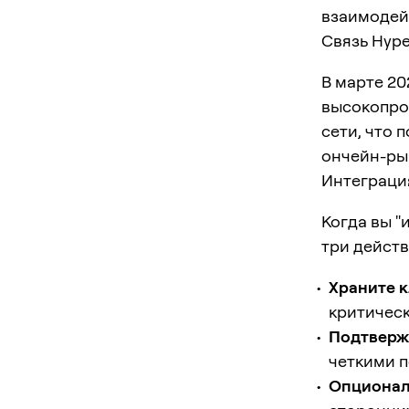
взаимодейс
Связь Hype
В марте 20
высокопро
сети, что 
ончейн-рын
Интеграция
Когда вы "
три действ
Храните к
критичес
Подтверж
четкими 
Опциональ