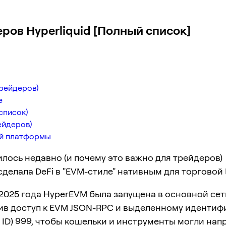
ров Hyperliquid [Полный список]
трейдеров)
е
список)
ейдеров)
ой платформы
лось недавно (и почему это важно для трейдеров)
делала DeFi в "EVM-стиле" нативным для торговой 
2025 года HyperEVM была запущена в основной сет
ив доступ к EVM JSON-RPC и выделенному идентиф
n ID) 999, чтобы кошельки и инструменты могли на