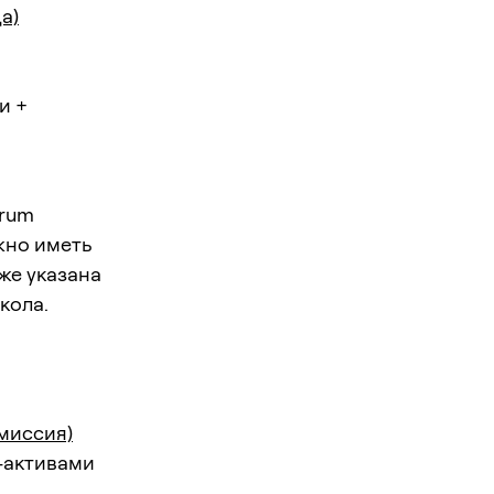
а)
и +
trum
жно иметь
же указана
кола.
миссия)
M-активами