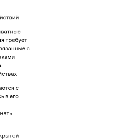
ействий
иватные
я требует
вязанные с
аками
.
йствах
аются с
ь в его
енять
ткрытой