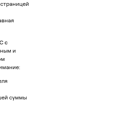
о страницей
авная
C с
пным и
ом
имание:
еля
шей суммы