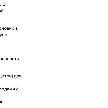
.io
)
ай"
основной
уп к
ыполняете
щитой) для
ыводами
с
ли