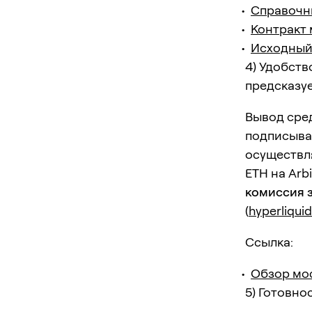
Справочни
Контракт 
Исходный 
4) Удобств
предсказу
Вывод сред
подписывае
осуществля
ETH на Arb
комиссия з
(
hyperliquid
Ссылка:
Обзор мос
5) Готовно