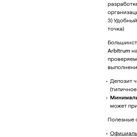
разработке
организаци
3) Удобный
точка)
Большинст
Arbitrum
на
проверяем
выполнении
Депозит ч
(типичное
Минималь
может при
Полезные 
Официальн