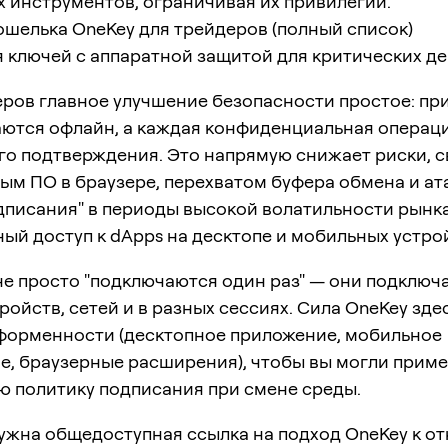
 инструментов, ограничивая их привилегии.
ошелька OneKey для трейдеров (полный список)
я ключей с аппаратной защитой для критических д
еров главное улучшение безопасности простое: пр
аются офлайн, а каждая конфиденциальная операци
го подтверждения. Это напрямую снижает риски, с
ым ПО в браузере, перехватом буфера обмена и ат
дписания" в периоды высокой волатильности рынка
ный доступ к dApps на десктопе и мобильных устро
е просто "подключаются один раз" — они подключ
ройств, сетей и в разных сессиях. Сила OneKey здес
форменности (десктопное приложение, мобильное
е, браузерные расширения), чтобы вы могли прим
ю политику подписания при смене среды.
нужна общедоступная ссылка на подход OneKey к о