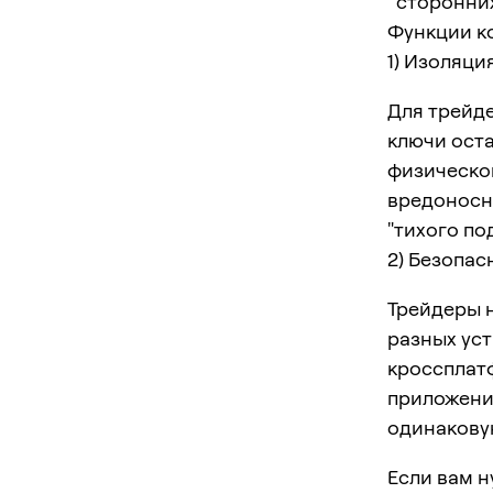
сторонних
Функции к
1) Изоляци
Для трейд
ключи ост
физическо
вредоносн
"тихого по
2) Безопас
Трейдеры н
разных уст
кроссплат
приложени
одинакову
Если вам 