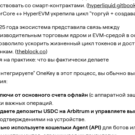
твовать со смарт-контрактами. (
hyperliquid.gitbook
rCore ↔ HyperEVM укрепила цикл "торгуй + создав
25 года экосистема представила связь между
изводительным торговым ядром и EVM-средой в 
позволило ускорить жизненный цикл токенов и дост
кам. (
theblock.co
)
 на практике: что вы фактически делаете
интегрируете" OneKey в этот процесс, вы обычно в
ия:
лючи от основного счета офлайн
(с аппаратной за
ки важных операций.
даете депозиты USDC на Arbitrum и управляете в
подтверждениями на устройстве.
но используете кошельки Agent (API)
для ботов и