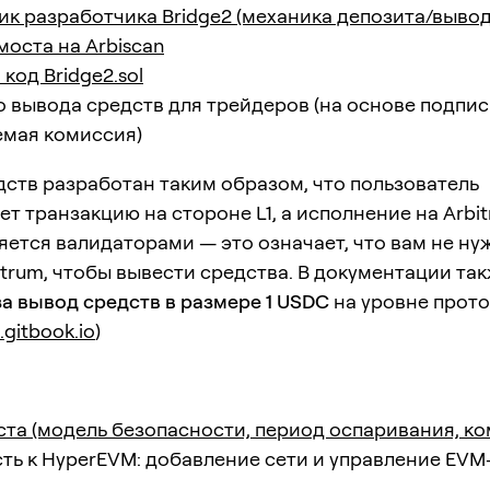
к разработчика Bridge2 (механика депозита/вывод
моста на Arbiscan
код Bridge2.sol
о вывода средств для трейдеров (на основе подпис
емая комиссия)
ств разработан таким образом, что пользователь
т транзакцию на стороне L1, а исполнение на Arbi
ется валидаторами — это означает, что вам не ну
itrum, чтобы вывести средства. В документации так
а вывод средств в размере 1 USDC
на уровне прото
.gitbook.io
)
та (модель безопасности, период оспаривания, ко
сть к HyperEVM: добавление сети и управление EV